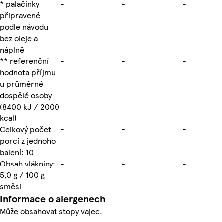
* palačinky
-
-
-
připravené
podle návodu
bez oleje a
náplně
** referenční
-
-
-
hodnota příjmu
u průměrné
dospělé osoby
(8400 kJ / 2000
kcal)
Celkový počet
-
-
-
porcí z jednoho
balení: 10
Obsah vlákniny:
-
-
-
5,0 g / 100 g
směsi
Informace o alergenech
Může obsahovat stopy vajec.