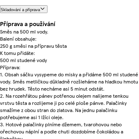
Skladování a příprava
Příprava a používání
Směs na 500 ml vody.
Balení obsahuje:
250 g směsi na přípravu těsta
K tomu přidáte:
500 ml studené vody
Příprava:
1. Obsah sáčku vysypeme do misky a přidáme 500 ml studené
vody. Směs metličkou důkladně rozšleháme na hladkou hmotu
bez hrudek. Těsto necháme asi 5 minut odstát.
2. Na rozehřátou pánev potřenou olejem nalijeme tenkou
vrstvu těsta a rozlijeme ji po celé ploše pánve. Palačinky
smažíme z obou stran do zlatova. Na jednu palačinku
potřebujeme asi 1 lžíci oleje.
3. Hotové palačinky plníme džemem, tvarohovou nebo
ořechovou náplní a podle chuti dozdobíme čokoládou a
šlehačkou.