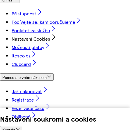
O nás
Přístupnost
Podívejte se, kam doručujeme
Poplatek za službu
Nastavení Cookies
Možnosti platby
itesco.cz
Clubcard
Pomoc s prvním nákupem
Jak nakupovat
Registrace
Rezervace času
Oblíbené
Nastavení soukromí a cookies