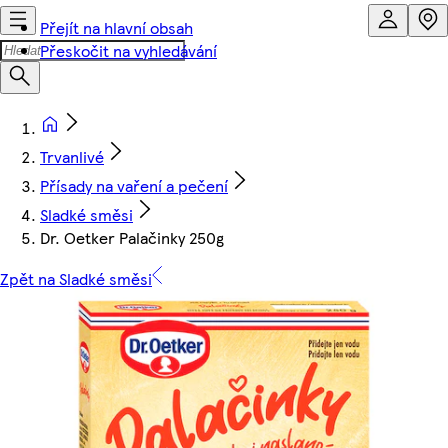
Přejít na hlavní obsah
Přeskočit na vyhledávání
Trvanlivé
Přísady na vaření a pečení
Sladké směsi
Dr. Oetker Palačinky 250g
Zpět na Sladké směsi