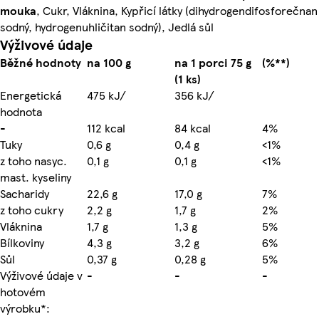
mouka
, Cukr, Vláknina, Kypřicí látky (dihydrogendifosforečnan
sodný, hydrogenuhličitan sodný), Jedlá sůl
Výživové údaje
Běžné hodnoty
na 100 g
na 1 porci 75 g
(%**)
(1 ks)
Energetická
475 kJ/
356 kJ/
hodnota
-
112 kcal
84 kcal
4%
Tuky
0,6 g
0,4 g
<1%
z toho nasyc.
0,1 g
0,1 g
<1%
mast. kyseliny
Sacharidy
22,6 g
17,0 g
7%
z toho cukry
2,2 g
1,7 g
2%
Vláknina
1,7 g
1,3 g
5%
Bílkoviny
4,3 g
3,2 g
6%
Sůl
0,37 g
0,28 g
5%
Výživové údaje v
-
-
-
hotovém
výrobku*: