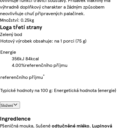
ovlivňuje funkci trávicí soustavy. Přídavek vlákniny má
výhradně doplňkový charakter a žádným způsobem
neovlivňuje chuť připravených palačinek.
Množství: 0.25kg
Loga třetí strany
Zelený bod
Hotový výrobek obsahuje: na 1 porci (75 g)
Energie
356kJ
84kcal
4.00%
referenčního příjmu
*
referenčního příjmu
Typické hodnoty na 100 g: Energetická hodnota {energie}
Složení
Ingredience
Pšeničná mouka, Sušené
odtučněné mléko
,
Lupinová