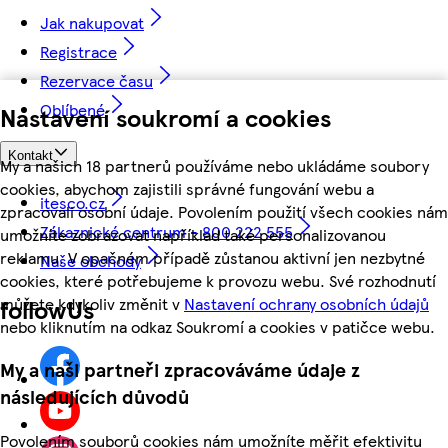
Jak nakupovat
Registrace
Rezervace času
Oblíbené
Nastavení soukromí a cookies
Kontakt
My a našich 18 partnerů používáme nebo ukládáme soubory
cookies, abychom zajistili správné fungování webu a
itesco.cz
zpracovali osobní údaje. Povolením použití všech cookies nám
Zákaznické centrum - 800 222 555
umožníte zobrazovat například také personalizovanou
reklamu. V opačném případě zůstanou aktivní jen nezbytné
Naše obchody
cookies, které potřebujeme k provozu webu. Své rozhodnutí
můžete kdykoliv změnit v
Nastavení ochrany osobních údajů
followUs
nebo kliknutím na odkaz Soukromí a cookies v patičce webu.
My a naši partneři zpracováváme údaje z
následujících důvodů
Povolením souborů cookies nám umožníte měřit efektivitu