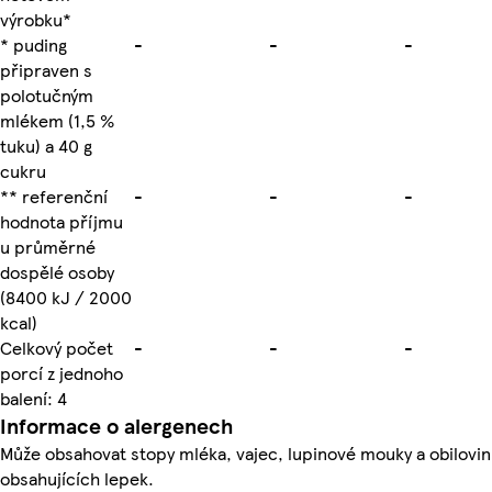
výrobku*
* puding
-
-
-
připraven s
polotučným
mlékem (1,5 %
tuku) a 40 g
cukru
** referenční
-
-
-
hodnota příjmu
u průměrné
dospělé osoby
(8400 kJ / 2000
kcal)
Celkový počet
-
-
-
porcí z jednoho
balení: 4
Informace o alergenech
Může obsahovat stopy mléka, vajec, lupinové mouky a obilovin
obsahujících lepek.