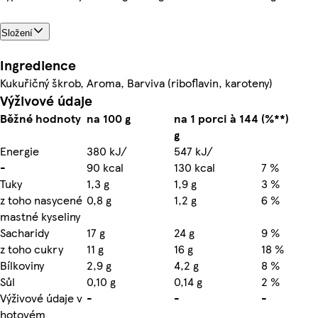
Složení
Ingredience
Kukuřičný škrob, Aroma, Barviva (riboflavin, karoteny)
Výživové údaje
Běžné hodnoty
na 100 g
na 1 porci à 144
(%**)
g
Energie
380 kJ/
547 kJ/
-
90 kcal
130 kcal
7 %
Tuky
1,3 g
1,9 g
3 %
z toho nasycené
0,8 g
1,2 g
6 %
mastné kyseliny
Sacharidy
17 g
24 g
9 %
z toho cukry
11 g
16 g
18 %
Bílkoviny
2,9 g
4,2 g
8 %
Sůl
0,10 g
0,14 g
2 %
Výživové údaje v
-
-
-
hotovém