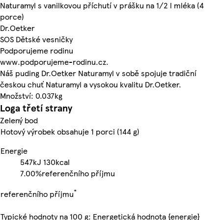
Naturamyl s vanilkovou příchutí v prášku na 1/2 l mléka (4
porce)
Dr.Oetker
SOS Dětské vesničky
Podporujeme rodinu
www.podporujeme-rodinu.cz.
Náš puding Dr.Oetker Naturamyl v sobě spojuje tradiční
českou chuť Naturamyl a vysokou kvalitu Dr.Oetker.
Množství: 0.037kg
Loga třetí strany
Zelený bod
Hotový výrobek obsahuje 1 porci (144 g)
Energie
547kJ
130kcal
7.00%
referenčního příjmu
*
referenčního příjmu
Typické hodnoty na 100 g: Energetická hodnota {energie}