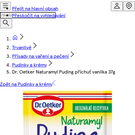
Přejít na hlavní obsah
Přeskočit na vyhledávání
Trvanlivé
Přísady na vaření a pečení
Pudinky a krémy
Dr. Oetker Naturamyl Puding příchuť vanilka 37g
Zpět na Pudinky a krémy