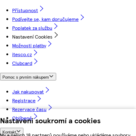
Přístupnost
Podívejte se, kam doručujeme
Poplatek za službu
Nastavení Cookies
Možnosti platby
itesco.cz
Clubcard
Pomoc s prvním nákupem
Jak nakupovat
Registrace
Rezervace času
Oblíbené
Nastavení soukromí a cookies
Kontakt
My a našich 18 partnerů používáme nebo ukládáme soubory