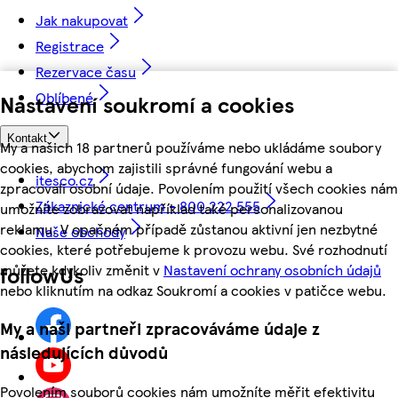
Jak nakupovat
Registrace
Rezervace času
Oblíbené
Nastavení soukromí a cookies
Kontakt
My a našich 18 partnerů používáme nebo ukládáme soubory
cookies, abychom zajistili správné fungování webu a
itesco.cz
zpracovali osobní údaje. Povolením použití všech cookies nám
Zákaznické centrum - 800 222 555
umožníte zobrazovat například také personalizovanou
reklamu. V opačném případě zůstanou aktivní jen nezbytné
Naše obchody
cookies, které potřebujeme k provozu webu. Své rozhodnutí
můžete kdykoliv změnit v
Nastavení ochrany osobních údajů
followUs
nebo kliknutím na odkaz Soukromí a cookies v patičce webu.
My a naši partneři zpracováváme údaje z
následujících důvodů
Povolením souborů cookies nám umožníte měřit efektivitu