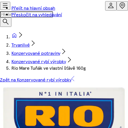
Přejít na hlavní obsah
Přeskočit na vyhledávání
Trvanlivé
Konzervované potraviny
Konzervované rybí výrobky
Rio Mare Tuňák ve vlastní šťávě 160g
Zpět na Konzervované rybí výrobky