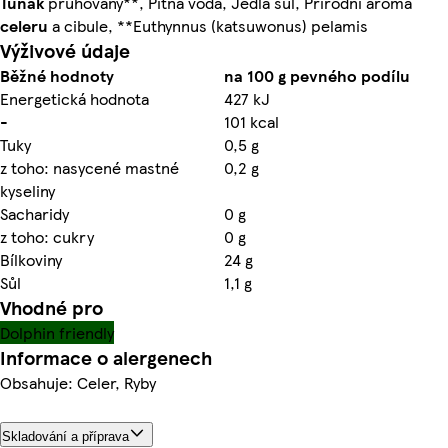
Tuňák
pruhovaný**, Pitná voda, Jedlá sůl, Přírodní aroma
celeru
a cibule, **Euthynnus (katsuwonus) pelamis
Výživové údaje
Běžné hodnoty
na 100 g pevného podílu
Energetická hodnota
427 kJ
-
101 kcal
Tuky
0,5 g
z toho: nasycené mastné
0,2 g
kyseliny
Sacharidy
0 g
z toho: cukry
0 g
Bílkoviny
24 g
Sůl
1,1 g
Vhodné pro
Dolphin friendly
Informace o alergenech
Obsahuje: Celer, Ryby
Skladování a příprava