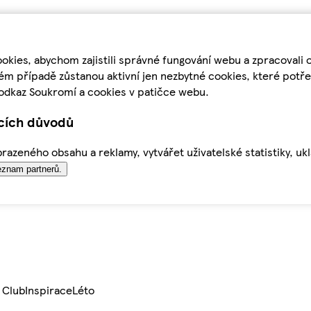
kies, abychom zajistili správné fungování webu a zpracovali 
ém případě zůstanou aktivní jen nezbytné cookies, které pot
odkaz Soukromí a cookies v patičce webu.
ících důvodů
azeného obsahu a reklamy, vytvářet uživatelské statistiky, uk
znam partnerů.
 Club
Inspirace
Léto