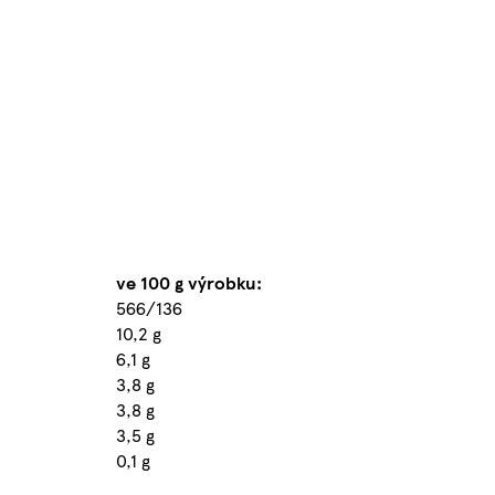
ve 100 g výrobku:
566/136
10,2 g
6,1 g
3,8 g
3,8 g
3,5 g
0,1 g