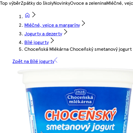
Top výběr
Zpátky do školy
Novinky
Ovoce a zelenina
Mléčné, vejc
Mléčné, vejce a margaríny
Jogurty a dezerty
Bílé jogurty
Choceňská Mlékárna Choceňský smetanový jogurt b
Zpět na Bílé jogurty