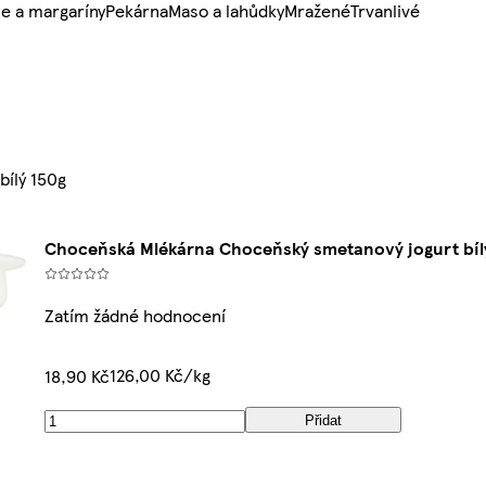
e a margaríny
Pekárna
Maso a lahůdky
Mražené
Trvanlivé
ílý 150g
Choceňská Mlékárna Choceňský smetanový jogurt bíl
Zatím žádné hodnocení
126,00 Kč/kg
18,90 Kč
Přidat