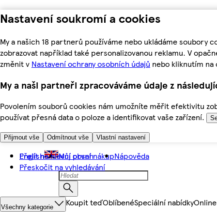
Nastavení soukromí a cookies
My a našich 18 partnerů používáme nebo ukládáme soubory coo
zobrazovat například také personalizovanou reklamu. V opačn
změnit v
Nastavení ochrany osobních údajů
nebo kliknutím na 
My a naši partneři zpracováváme údaje z následuj
Povolením souborů cookies nám umožníte měřit efektivitu zobr
používat přesná data o poloze a identifikovat vaše zařízení.
Se
Přijmout vše
Odmítnout vše
Vlastní nastavení
Přejít na hlavní obsah
English
Můj první nákup
Nápověda
Přeskočit na vyhledávání
Koupit teď
Oblíbené
Speciální nabídky
Online
Všechny kategorie