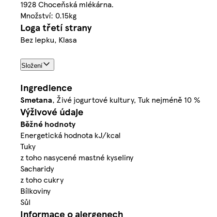
1928 Choceňská mlékárna.
Množství: 0.15kg
Loga třetí strany
Bez lepku, Klasa
Složení
Ingredience
Smetana
, Živé jogurtové kultury, Tuk nejméně 10 %
Výživové údaje
Běžné hodnoty
Energetická hodnota kJ/kcal
Tuky
z toho nasycené mastné kyseliny
Sacharidy
z toho cukry
Bílkoviny
Sůl
Informace o alergenech