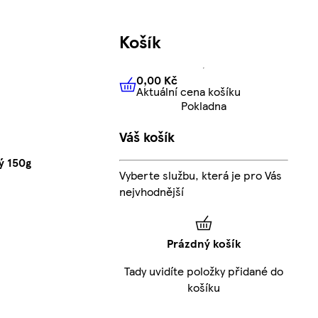
Košík
0,00 Kč
Aktuální cena košíku
0,00 Kč
Aktuální cena košíku
Pokladna
Váš košík
ý 150g
Vyberte službu, která je pro Vás
nejvhodnější
Prázdný košík
Tady uvidíte položky přidané do
košíku