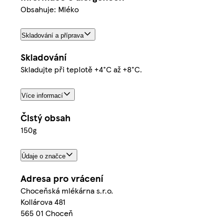
Obsahuje: Mléko
Skladování a příprava
Skladování
Skladujte při teplotě +4°C až +8°C.
Více informací
Čistý obsah
150g
Údaje o značce
Adresa pro vrácení
Choceňská mlékárna s.r.o.
Kollárova 481
565 01 Choceň