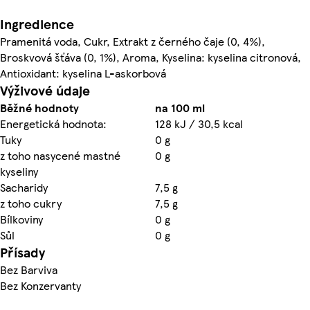
Ingredience
Pramenitá voda, Cukr, Extrakt z černého čaje (0, 4%),
Broskvová šťáva (0, 1%), Aroma, Kyselina: kyselina citronová,
Antioxidant: kyselina L-askorbová
Výživové údaje
Běžné hodnoty
na 100 ml
Energetická hodnota:
128 kJ / 30,5 kcal
Tuky
0 g
z toho nasycené mastné
0 g
kyseliny
Sacharidy
7,5 g
z toho cukry
7,5 g
Bílkoviny
0 g
Sůl
0 g
Přísady
Bez Barviva
Bez Konzervanty