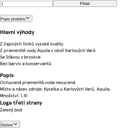
Přidat
Popis produktu
Hlavní výhody
Z čajových lístků vysoké kvality
Z pramenité vody Aquila z okolí Karlových Varů
Se šťávou z broskve
Bez barviv a konzervantů
Popis
Ochucená pramenitá voda nesycená
Místo a název zdroje: Kyselka u Karlových Varů, Aquila.
Množství: 1.5l
Loga třetí strany
Zelený bod
Složení