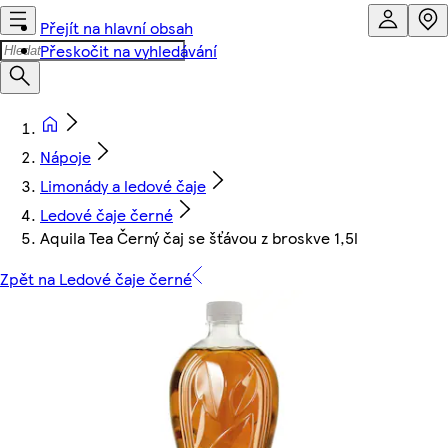
Přejít na hlavní obsah
Přeskočit na vyhledávání
Nápoje
Limonády a ledové čaje
Ledové čaje černé
Aquila Tea Černý čaj se šťávou z broskve 1,5l
Zpět na Ledové čaje černé