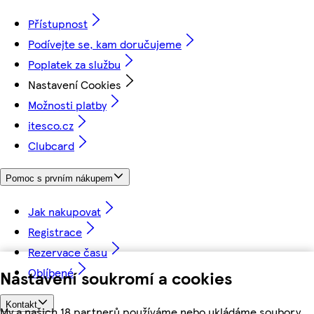
Přístupnost
Podívejte se, kam doručujeme
Poplatek za službu
Nastavení Cookies
Možnosti platby
itesco.cz
Clubcard
Pomoc s prvním nákupem
Jak nakupovat
Registrace
Rezervace času
Oblíbené
Nastavení soukromí a cookies
Kontakt
My a našich 18 partnerů používáme nebo ukládáme soubory