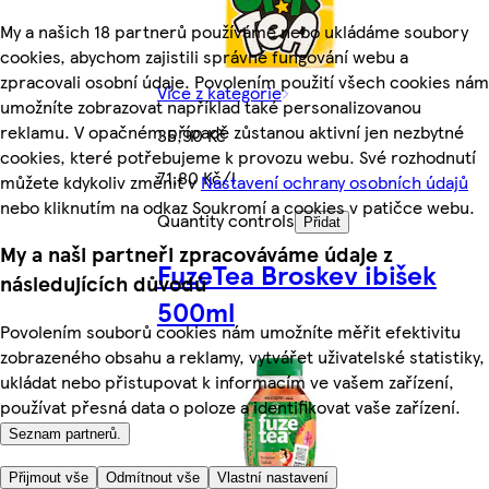
My a našich 18 partnerů používáme nebo ukládáme soubory
cookies, abychom zajistili správné fungování webu a
zpracovali osobní údaje. Povolením použití všech cookies nám
Více z kategorie
umožníte zobrazovat například také personalizovanou
reklamu. V opačném případě zůstanou aktivní jen nezbytné
35,90 Kč
cookies, které potřebujeme k provozu webu. Své rozhodnutí
71,80 Kč/l
můžete kdykoliv změnit v
Nastavení ochrany osobních údajů
nebo kliknutím na odkaz Soukromí a cookies v patičce webu.
Quantity controls
Přidat
My a naši partneři zpracováváme údaje z
FuzeTea Broskev ibišek
následujících důvodů
500ml
Povolením souborů cookies nám umožníte měřit efektivitu
zobrazeného obsahu a reklamy, vytvářet uživatelské statistiky,
ukládat nebo přistupovat k informacím ve vašem zařízení,
používat přesná data o poloze a identifikovat vaše zařízení.
Seznam partnerů.
Přijmout vše
Odmítnout vše
Vlastní nastavení