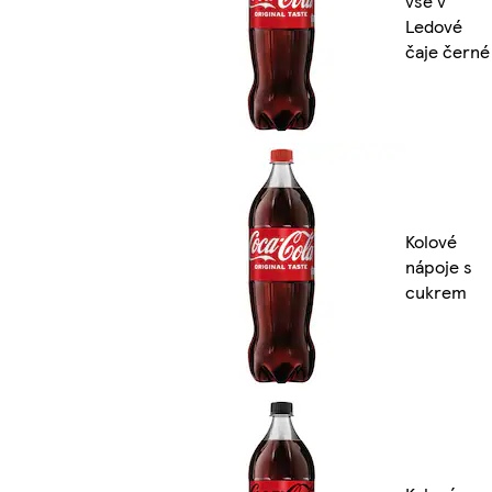
vše v
Ledové
čaje černé
Kolové
nápoje s
cukrem