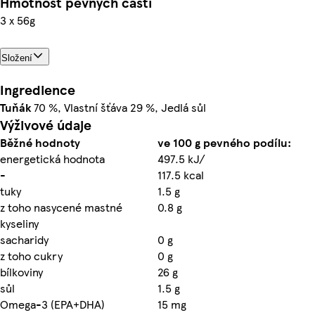
Hmotnost pevných částí
3 x 56g
Složení
Ingredience
Tuňák
70 %, Vlastní šťáva 29 %, Jedlá sůl
Výživové údaje
Běžné hodnoty
ve 100 g pevného podílu:
energetická hodnota
497.5 kJ/
-
117.5 kcal
tuky
1.5 g
z toho nasycené mastné
0.8 g
kyseliny
sacharidy
0 g
z toho cukry
0 g
bílkoviny
26 g
sůl
1.5 g
Omega-3 (EPA+DHA)
15 mg