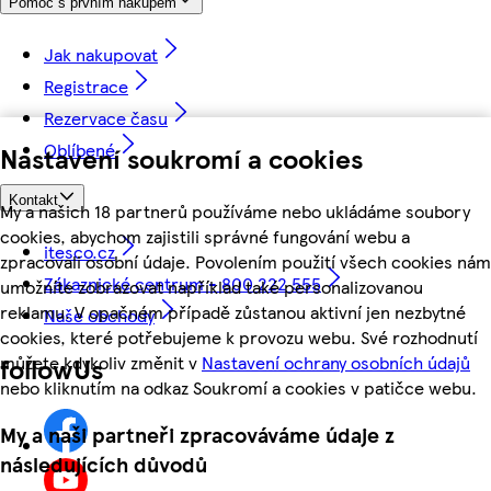
Pomoc s prvním nákupem
Jak nakupovat
Registrace
Rezervace času
Oblíbené
Nastavení soukromí a cookies
Kontakt
My a našich 18 partnerů používáme nebo ukládáme soubory
cookies, abychom zajistili správné fungování webu a
itesco.cz
zpracovali osobní údaje. Povolením použití všech cookies nám
Zákaznické centrum - 800 222 555
umožníte zobrazovat například také personalizovanou
reklamu. V opačném případě zůstanou aktivní jen nezbytné
Naše obchody
cookies, které potřebujeme k provozu webu. Své rozhodnutí
můžete kdykoliv změnit v
Nastavení ochrany osobních údajů
followUs
nebo kliknutím na odkaz Soukromí a cookies v patičce webu.
My a naši partneři zpracováváme údaje z
následujících důvodů