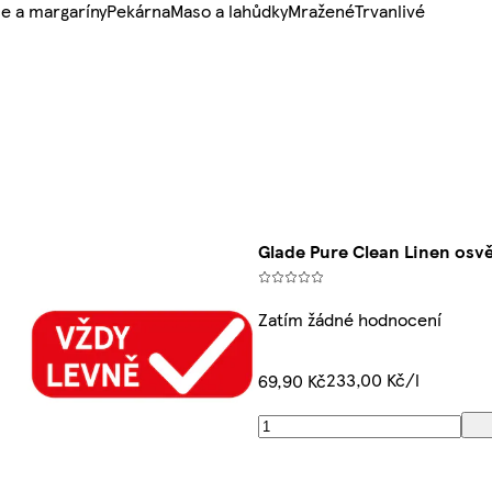
e a margaríny
Pekárna
Maso a lahůdky
Mražené
Trvanlivé
Glade Pure Clean Linen os
Zatím žádné hodnocení
233,00 Kč/l
69,90 Kč