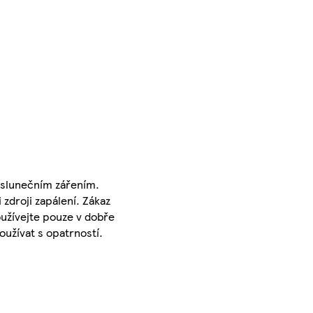
 slunečním zářením.
zdroji zapálení. Zákaz
oužívejte pouze v dobře
užívat s opatrností.