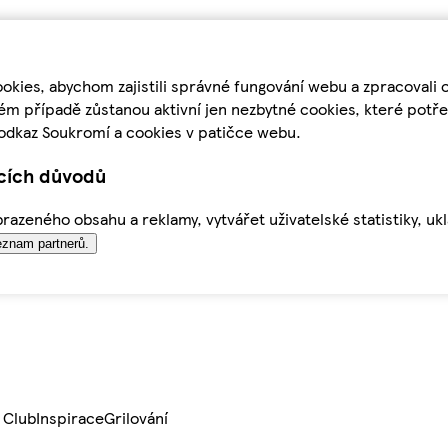
kies, abychom zajistili správné fungování webu a zpracovali 
ém případě zůstanou aktivní jen nezbytné cookies, které pot
odkaz Soukromí a cookies v patičce webu.
ících důvodů
azeného obsahu a reklamy, vytvářet uživatelské statistiky, uk
znam partnerů.
 Club
Inspirace
Grilování