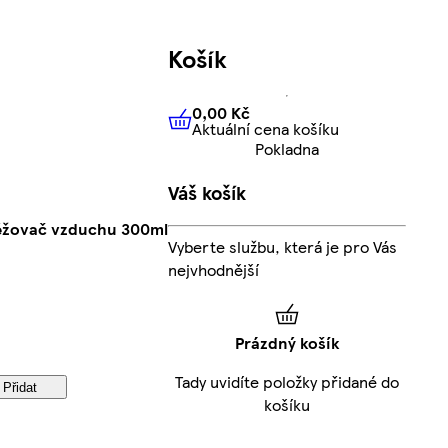
Košík
0,00 Kč
Aktuální cena košíku
0,00 Kč
Aktuální cena košíku
Pokladna
Váš košík
věžovač vzduchu 300ml
Vyberte službu, která je pro Vás
nejvhodnější
Prázdný košík
Tady uvidíte položky přidané do
Přidat
košíku