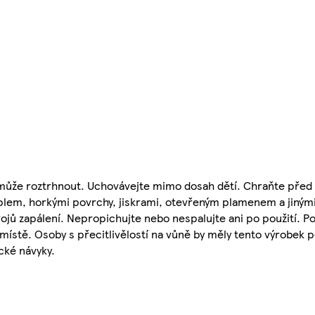
e může roztrhnout. Uchovávejte mimo dosah dětí. Chraňte před
plem, horkými povrchy, jiskrami, otevřeným plamenem a jinými 
ojů zapálení. Nepropichujte nebo nespalujte ani po použití. P
stě. Osoby s přecitlivělostí na vůně by měly tento výrobek po
ké návyky.