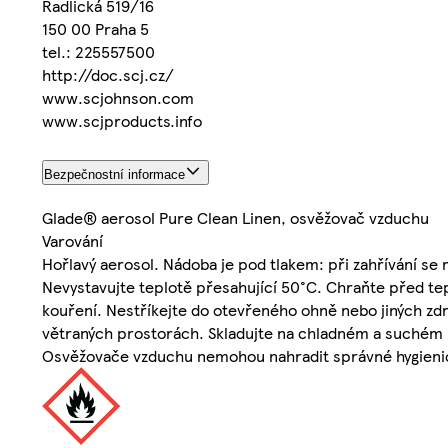
Radlická 519/16
150 00 Praha 5
tel.: 225557500
http://doc.scj.cz/
www.scjohnson.com
www.scjproducts.info
Bezpečnostní informace
Glade® aerosol Pure Clean Linen, osvěžovač vzduchu
Varování
Hořlavý aerosol. Nádoba je pod tlakem: při zahřívání s
Nevystavujte teplotě přesahující 50°C. Chraňte před te
kouření. Nestříkejte do otevřeného ohně nebo jiných zdr
větraných prostorách. Skladujte na chladném a suchém mí
Osvěžovače vzduchu nemohou nahradit správné hygienic