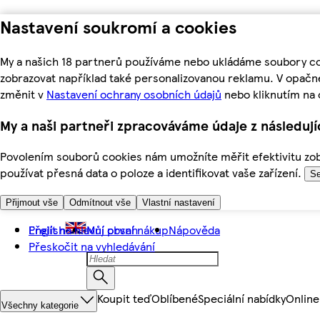
Nastavení soukromí a cookies
My a našich 18 partnerů používáme nebo ukládáme soubory coo
zobrazovat například také personalizovanou reklamu. V opačn
změnit v
Nastavení ochrany osobních údajů
nebo kliknutím na 
My a naši partneři zpracováváme údaje z následuj
Povolením souborů cookies nám umožníte měřit efektivitu zobr
používat přesná data o poloze a identifikovat vaše zařízení.
Se
Přijmout vše
Odmítnout vše
Vlastní nastavení
Přejít na hlavní obsah
English
Můj první nákup
Nápověda
Přeskočit na vyhledávání
Koupit teď
Oblíbené
Speciální nabídky
Online
Všechny kategorie