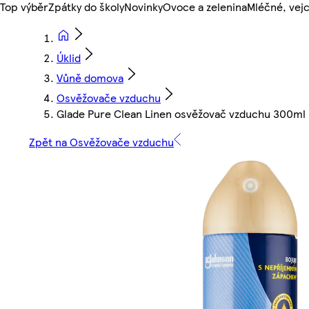
Top výběr
Zpátky do školy
Novinky
Ovoce a zelenina
Mléčné, vejc
Úklid
Vůně domova
Osvěžovače vzduchu
Glade Pure Clean Linen osvěžovač vzduchu 300ml
Zpět na Osvěžovače vzduchu