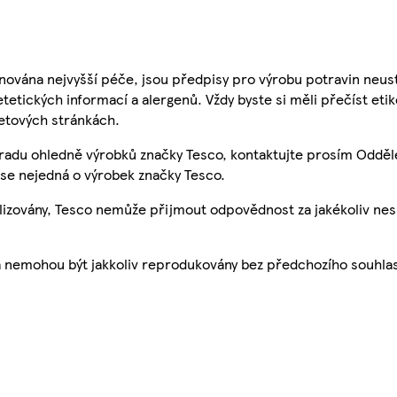
nována nejvyšší péče, jsou předpisy pro výrobu potravin neust
etetických informací a alergenů. Vždy byste si měli přečíst eti
etových stránkách.
 radu ohledně výrobků značky Tesco, kontaktujte prosím Odděl
se nejedná o výrobek značky Tesco.
ualizovány, Tesco nemůže přijmout odpovědnost za jakékoliv ne
a nemohou být jakkoliv reprodukovány bez předchozího souhla