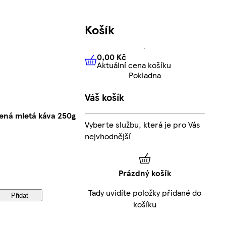
Košík
0,00 Kč
Aktuální cena košíku
0,00 Kč
Aktuální cena košíku
Pokladna
Váš košík
ená mletá káva 250g
Vyberte službu, která je pro Vás
nejvhodnější
Prázdný košík
Tady uvidíte položky přidané do
Přidat
košíku