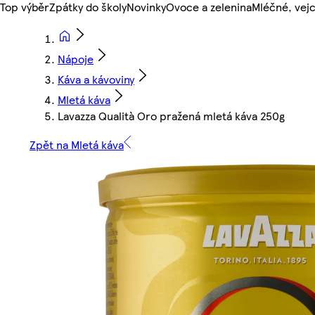
Top výběr
Zpátky do školy
Novinky
Ovoce a zelenina
Mléčné, vejc
Nápoje
Káva a kávoviny
Mletá káva
Lavazza Qualità Oro pražená mletá káva 250g
Zpět na Mletá káva