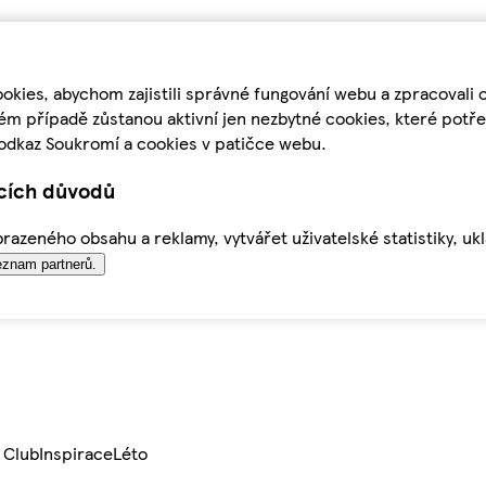
kies, abychom zajistili správné fungování webu a zpracovali 
ém případě zůstanou aktivní jen nezbytné cookies, které pot
odkaz Soukromí a cookies v patičce webu.
ících důvodů
azeného obsahu a reklamy, vytvářet uživatelské statistiky, uk
znam partnerů.
 Club
Inspirace
Léto