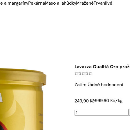
e a margaríny
Pekárna
Maso a lahůdky
Mražené
Trvanlivé
Lavazza Qualità Oro praž
Zatím žádné hodnocení
999,60 Kč/kg
249,90 Kč