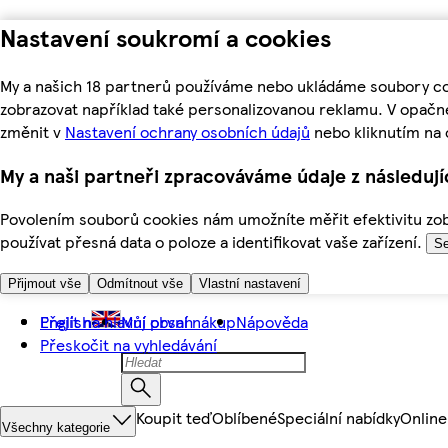
Nastavení soukromí a cookies
My a našich 18 partnerů používáme nebo ukládáme soubory coo
zobrazovat například také personalizovanou reklamu. V opačn
změnit v
Nastavení ochrany osobních údajů
nebo kliknutím na 
My a naši partneři zpracováváme údaje z následuj
Povolením souborů cookies nám umožníte měřit efektivitu zobr
používat přesná data o poloze a identifikovat vaše zařízení.
Se
Přijmout vše
Odmítnout vše
Vlastní nastavení
Přejít na hlavní obsah
English
Můj první nákup
Nápověda
Přeskočit na vyhledávání
Koupit teď
Oblíbené
Speciální nabídky
Online
Všechny kategorie