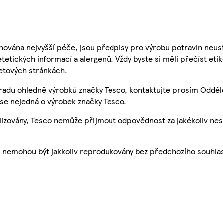
nována nejvyšší péče, jsou předpisy pro výrobu potravin neust
etetických informací a alergenů. Vždy byste si měli přečíst eti
etových stránkách.
 radu ohledně výrobků značky Tesco, kontaktujte prosím Odděl
se nejedná o výrobek značky Tesco.
ualizovány, Tesco nemůže přijmout odpovědnost za jakékoliv ne
a nemohou být jakkoliv reprodukovány bez předchozího souhla