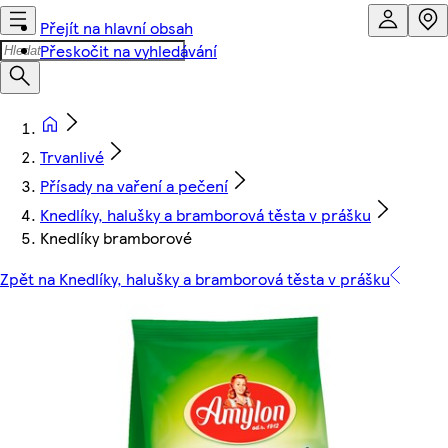
Přejít na hlavní obsah
Přeskočit na vyhledávání
Trvanlivé
Přísady na vaření a pečení
Knedlíky, halušky a bramborová těsta v prášku
Knedlíky bramborové
Zpět na Knedlíky, halušky a bramborová těsta v prášku