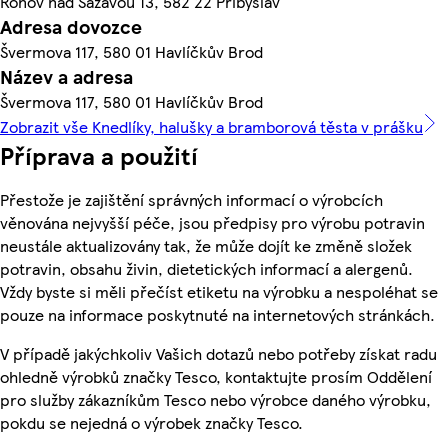
Ronov nad Sázavou 13, 582 22 Přibyslav
Adresa dovozce
Švermova 117, 580 01 Havlíčkův Brod
Název a adresa
Švermova 117, 580 01 Havlíčkův Brod
Zobrazit vše Knedlíky, halušky a bramborová těsta v prášku
Příprava a použití
Přestože je zajištění správných informací o výrobcích
věnována nejvyšší péče, jsou předpisy pro výrobu potravin
neustále aktualizovány tak, že může dojít ke změně složek
potravin, obsahu živin, dietetických informací a alergenů.
Vždy byste si měli přečíst etiketu na výrobku a nespoléhat se
pouze na informace poskytnuté na internetových stránkách.
V případě jakýchkoliv Vašich dotazů nebo potřeby získat radu
ohledně výrobků značky Tesco, kontaktujte prosím Oddělení
pro služby zákazníkům Tesco nebo výrobce daného výrobku,
pokdu se nejedná o výrobek značky Tesco.