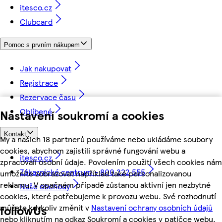
itesco.cz
Clubcard
Pomoc s prvním nákupem
Jak nakupovat
Registrace
Rezervace času
Oblíbené
Nastavení soukromí a cookies
Kontakt
My a našich 18 partnerů používáme nebo ukládáme soubory
cookies, abychom zajistili správné fungování webu a
itesco.cz
zpracovali osobní údaje. Povolením použití všech cookies nám
Zákaznické centrum - 800 222 555
umožníte zobrazovat například také personalizovanou
reklamu. V opačném případě zůstanou aktivní jen nezbytné
Naše obchody
cookies, které potřebujeme k provozu webu. Své rozhodnutí
můžete kdykoliv změnit v
Nastavení ochrany osobních údajů
followUs
nebo kliknutím na odkaz Soukromí a cookies v patičce webu.