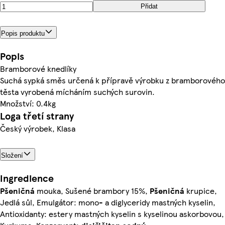
Přidat
Popis produktu
Popis
Bramborové knedlíky
Suchá sypká směs určená k přípravě výrobku z bramborového
těsta vyrobená mícháním suchých surovin.
Množství: 0.4kg
Loga třetí strany
Český výrobek, Klasa
Složení
Ingredience
Pšeničná
mouka, Sušené brambory 15%,
Pšeničná
krupice,
Jedlá sůl, Emulgátor: mono- a diglyceridy mastných kyselin,
Antioxidanty: estery mastných kyselin s kyselinou askorbovou,