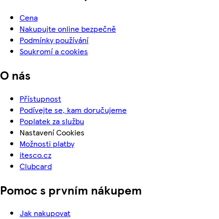
Cena
Nakupujte online bezpečně
Podmínky používání
Soukromí a cookies
O nás
Přístupnost
Podívejte se, kam doručujeme
Poplatek za službu
Nastavení Cookies
Možnosti platby
itesco.cz
Clubcard
Pomoc s prvním nákupem
Jak nakupovat