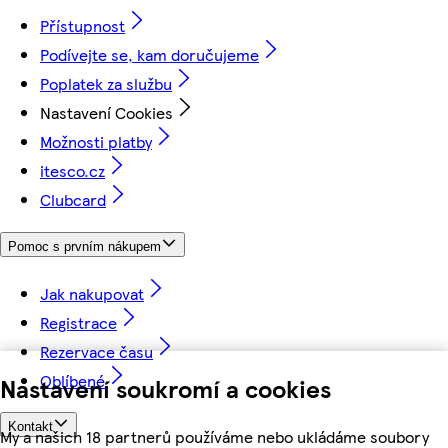
Přístupnost
Podívejte se, kam doručujeme
Poplatek za službu
Nastavení Cookies
Možnosti platby
itesco.cz
Clubcard
Pomoc s prvním nákupem
Jak nakupovat
Registrace
Rezervace času
Oblíbené
Nastavení soukromí a cookies
Kontakt
My a našich 18 partnerů používáme nebo ukládáme soubory