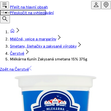
Přejít na hlavní obsah
Přeskočit na vyhledávání
Mléčné, vejce a margaríny
Smetany, šlehačky a zakysané výrobky
Čerstvé
Mlékárna Kunín Zakysaná smetana 15% 375g
Zpět na Čerstvé