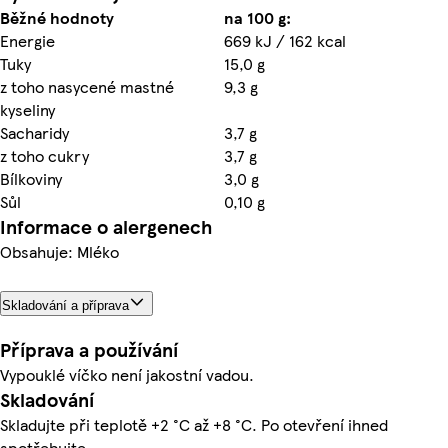
Běžné hodnoty
na 100 g:
Energie
669 kJ / 162 kcal
Tuky
15,0 g
z toho nasycené mastné
9,3 g
kyseliny
Sacharidy
3,7 g
z toho cukry
3,7 g
Bílkoviny
3,0 g
Sůl
0,10 g
Informace o alergenech
Obsahuje: Mléko
Skladování a příprava
Příprava a používání
Vypouklé víčko není jakostní vadou.
Skladování
Skladujte při teplotě +2 °C až +8 °C. Po otevření ihned
spotřebujte.