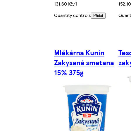
131,60 Kč/l
152,1
Quantity controls
Quant
Přidat
Mlékárna Kunín
Tes
Zakysaná smetana
zak
15% 375g