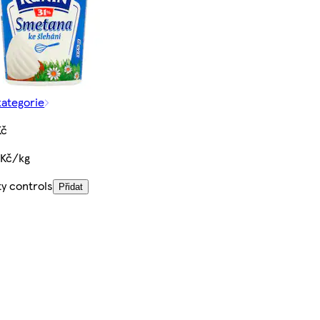
kategorie
Kč
 Kč/kg
ty controls
Přidat