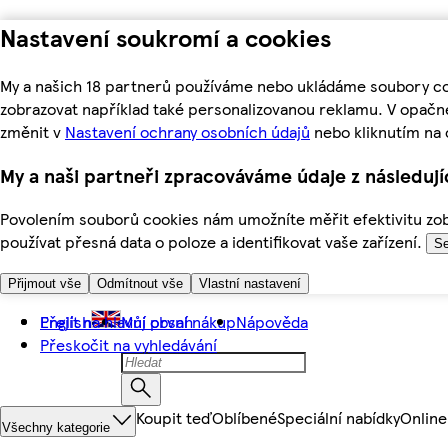
Nastavení soukromí a cookies
My a našich 18 partnerů používáme nebo ukládáme soubory coo
zobrazovat například také personalizovanou reklamu. V opačn
změnit v
Nastavení ochrany osobních údajů
nebo kliknutím na 
My a naši partneři zpracováváme údaje z následuj
Povolením souborů cookies nám umožníte měřit efektivitu zobr
používat přesná data o poloze a identifikovat vaše zařízení.
Se
Přijmout vše
Odmítnout vše
Vlastní nastavení
Přejít na hlavní obsah
English
Můj první nákup
Nápověda
Přeskočit na vyhledávání
Koupit teď
Oblíbené
Speciální nabídky
Online
Všechny kategorie