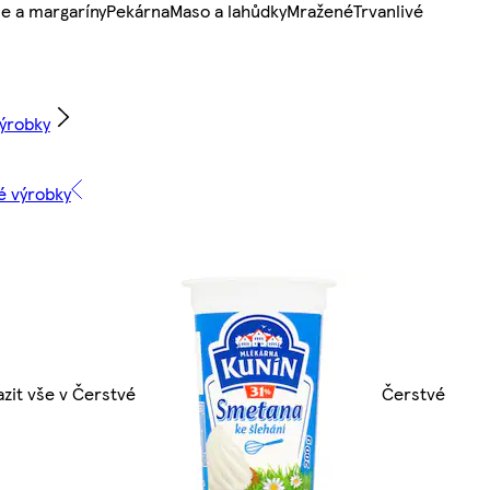
e a margaríny
Pekárna
Maso a lahůdky
Mražené
Trvanlivé
výrobky
é výrobky
zit vše v Čerstvé
Čerstvé