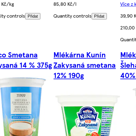
0 Kč/kg
85,80 Kč/l
Více z 
ity controls
Quantity controls
39,90 
Přidat
Přidat
210,00
Quanti
co Smetana
Mlékárna Kunín
Mlék
ysaná 14 % 375g
Zakysaná smetana
Šleh
12% 190g
40%