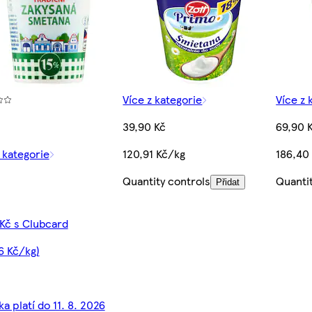
Více z kategorie
Více z 
39,90 Kč
69,90 
 kategorie
120,91 Kč/kg
186,40
Quantity controls
Quanti
Přidat
 Kč s Clubcard
6 Kč/kg)
a platí do 11. 8. 2026