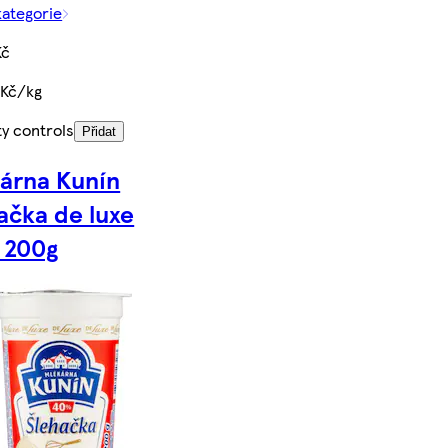
kategorie
Kč
 Kč/kg
ty controls
Přidat
árna Kunín
ačka de luxe
 200g