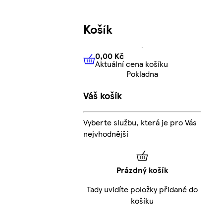
Košík
0,00 Kč
Aktuální cena košíku
0,00 Kč
Aktuální cena košíku
Pokladna
Váš košík
Vyberte službu, která je pro Vás
nejvhodnější
Prázdný košík
Tady uvidíte položky přidané do
košíku