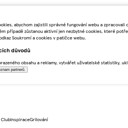
kies, abychom zajistili správné fungování webu a zpracovali 
ém případě zůstanou aktivní jen nezbytné cookies, které pot
odkaz Soukromí a cookies v patičce webu.
ících důvodů
azeného obsahu a reklamy, vytvářet uživatelské statistiky, uk
znam partnerů.
 Club
Inspirace
Grilování