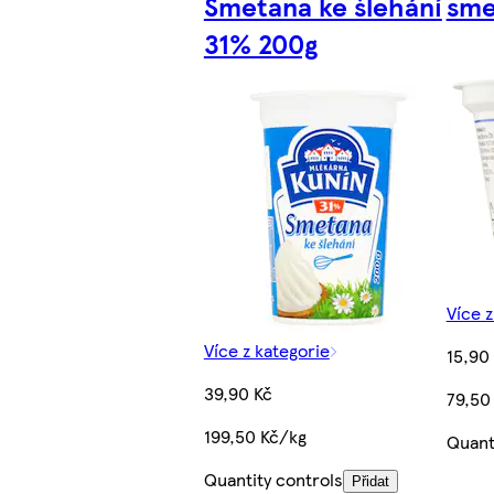
Smetana ke šlehání
sme
31% 200g
Více z
Více z kategorie
15,90
39,90 Kč
79,50
199,50 Kč/kg
Quant
Quantity controls
Přidat