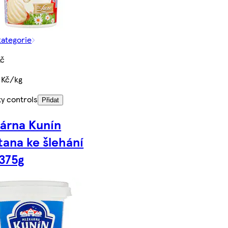
kategorie
Kč
 Kč/kg
ty controls
Přidat
árna Kunín
ana ke šlehání
375g