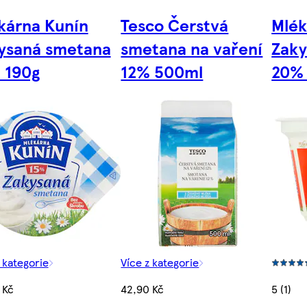
kárna Kunín
Tesco Čerstvá
Mlék
ysaná smetana
smetana na vaření
Zaky
 190g
12% 500ml
20%
 kategorie
Více z kategorie
 Kč
42,90 Kč
5 (1)