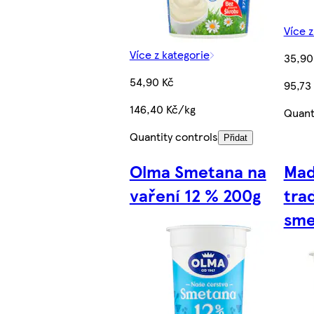
Více z
Více z kategorie
35,90
54,90 Kč
95,73
146,40 Kč/kg
Quant
Quantity controls
Přidat
Olma Smetana na
Mad
vaření 12 % 200g
tra
sme