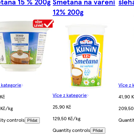
tana 15 % 200g
Smetana na vaření
šleh
12% 200g
 kategorie
Více z 
Více z kategorie
 Kč
41,90 
25,90 Kč
 Kč/kg
209,50
129,50 Kč/kg
ity controls
Quanti
Přidat
Quantity controls
Přidat