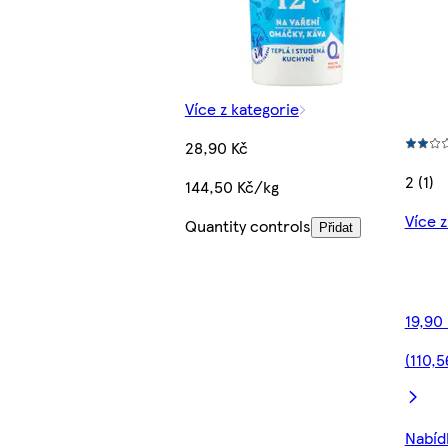
Více z kategorie
28,90 Kč
2 (1)
144,50 Kč/kg
Více z
Quantity controls
Přidat
19,90
(110,5
Nabídk