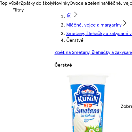
Top výběr
Zpátky do školy
Novinky
Ovoce a zelenina
Mléčné, vejc
Mléčné, vejce a margaríny
Smetany, šlehačky a zakysané 
Čerstvé
Zpět na Smetany, šlehačky a zakysan
Čerstvé
Zobra