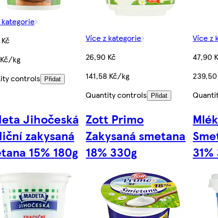
 kategorie
Více z kategorie
Více z 
 Kč
26,90 Kč
47,90 
 Kč/kg
141,58 Kč/kg
239,50
ity controls
Přidat
Quantity controls
Quanti
Přidat
eta Jihočeská
Zott Primo
Mlék
diční zakysaná
Zakysaná smetana
Smet
tana 15% 180g
18% 330g
31% 