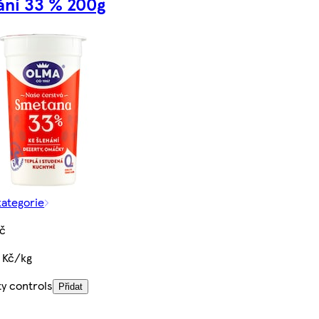
ání 33 % 200g
kategorie
Kč
 Kč/kg
ty controls
Přidat