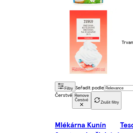
Trvan
Seřadit podle
Filtry
Čerstvé
Remove
Čerstvé
Zrušit filtry
Mlékárna Kunín
Tes