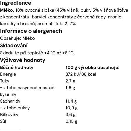
Ingredience
Mléko
, 18% ovocná složka (45% višně, cukr, 5% višňová šťáva
z koncentrátu, barvící koncentráty z červené řepy, aronie,
karotky a hroznů; aroma), Tuk: 2, 7%
Informace o alergenech
Obsahuje: Mléko
Skladování
Skladujte při teplotě +4 °C až +8 °C.
Výživové hodnoty
Běžné hodnoty
100 g výrobku obsahuje:
Energie
372 kJ/88 kcal
Tuky
2,7 g
- z toho nasycené mastné
1,8 g
kyseliny
Sacharidy
11,4 g
- z toho cukry
10,9 g
Bílkoviny
3,6 g
Sůl
0,15 g