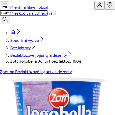
Přejít na hlavní obsah
Přeskočit na vyhledávání
Speciální výživa
Bez laktózy
Bezlaktózové jogurty a dezerty
Zott Jogobella Jogurt bez laktózy 150g
Zpět na Bezlaktózové jogurty a dezerty