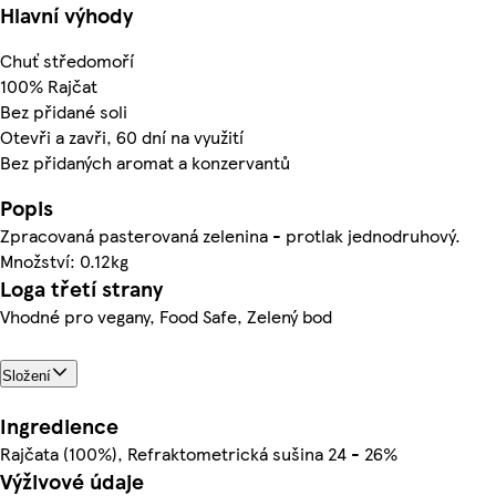
Hlavní výhody
Chuť středomoří
100% Rajčat
Bez přidané soli
Otevři a zavři, 60 dní na využití
Bez přidaných aromat a konzervantů
Popis
Zpracovaná pasterovaná zelenina - protlak jednodruhový.
Množství: 0.12kg
Loga třetí strany
Vhodné pro vegany, Food Safe, Zelený bod
Složení
Ingredience
Rajčata (100%), Refraktometrická sušina 24 - 26%
Výživové údaje