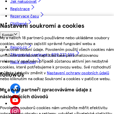
Jak nakupovat
Registrace
Rezervace času
Oblíbené
Nastavení soukromí a cookies
Kontakt
My a našich 18 partnerů používáme nebo ukládáme soubory
cookies, abychom zajistili správné fungování webu a
itesco.cz
zpracovali osobní údaje. Povolením použití všech cookies nám
Zákaznické centrum - 800 222 555
umožníte zobrazovat například také personalizovanou
reklamu. V opačném případě zůstanou aktivní jen nezbytné
Naše obchody
cookies, které potřebujeme k provozu webu. Své rozhodnutí
můžete kdykoliv změnit v
Nastavení ochrany osobních údajů
followUs
nebo kliknutím na odkaz Soukromí a cookies v patičce webu.
My a naši partneři zpracováváme údaje z
následujících důvodů
Povolením souborů cookies nám umožníte měřit efektivitu
zobrazeného obsahu a reklamy, vytvářet uživatelské statistiky,