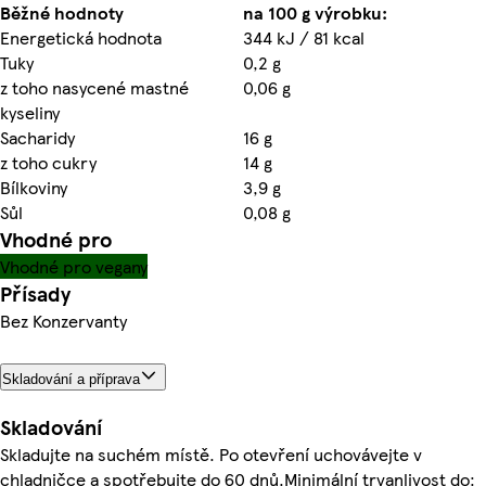
Běžné hodnoty
na 100 g výrobku:
Energetická hodnota
344 kJ / 81 kcal
Tuky
0,2 g
z toho nasycené mastné
0,06 g
kyseliny
Sacharidy
16 g
z toho cukry
14 g
Bílkoviny
3,9 g
Sůl
0,08 g
Vhodné pro
Vhodné pro vegany
Přísady
Bez Konzervanty
Skladování a příprava
Skladování
Skladujte na suchém místě. Po otevření uchovávejte v
chladničce a spotřebujte do 60 dnů.Minimální trvanlivost do: