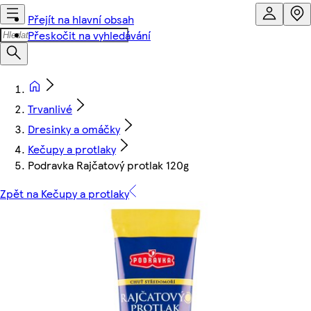
Přejít na hlavní obsah
Přeskočit na vyhledávání
Trvanlivé
Dresinky a omáčky
Kečupy a protlaky
Podravka Rajčatový protlak 120g
Zpět na Kečupy a protlaky