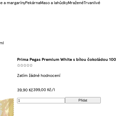
e a margaríny
Pekárna
Maso a lahůdky
Mražené
Trvanlivé
ml
Prima Pegas Premium White s bílou čokoládou 10
Zatím žádné hodnocení
399,00 Kč/l
39,90 Kč
Přidat