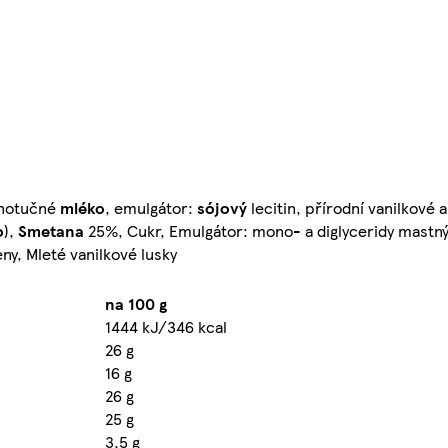
lnotučné
mléko
, emulgátor:
sójový
lecitin, přírodní vanilkové 
o
),
Smetana
25%, Cukr, Emulgátor: mono- a diglyceridy mastný
ny, Mleté vanilkové lusky
na 100 g
1444 kJ/346 kcal
26 g
16 g
26 g
25 g
3,5 g