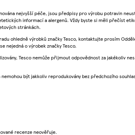
nována nejvyšší péče, jsou předpisy pro výrobu potravin neust
etetických informací a alergenů. Vždy byste si měli přečíst eti
etových stránkách.
 radu ohledně výrobků značky Tesco, kontaktujte prosím Odděl
se nejedná o výrobek značky Tesco.
ualizovány, Tesco nemůže přijmout odpovědnost za jakékoliv ne
a nemohou být jakkoliv reprodukovány bez předchozího souhla
ikované recenze neověřuje.