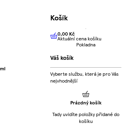
Košík
0,00 Kč
Aktuální cena košíku
0,00 Kč
Aktuální cena košíku
Pokladna
Váš košík
0ml
Vyberte službu, která je pro Vás
nejvhodnější
Prázdný košík
Tady uvidíte položky přidané do
košíku