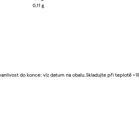
0,11 g
anlivost do konce: viz datum na obalu.Skladujte při teplotě -18