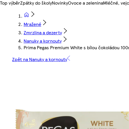
Top výběr
Zpátky do školy
Novinky
Ovoce a zelenina
Mléčné, vejc
Mražené
Zmrzlina a dezerty
Nanuky a kornouty
Prima Pegas Premium White s bílou čokoládou 100
Zpět na Nanuky a kornouty