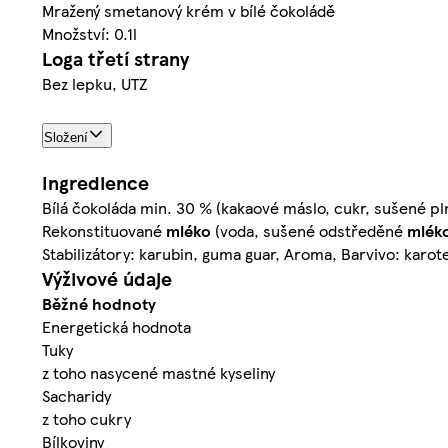
Mražený smetanový krém v bílé čokoládě
Množství: 0.1l
Loga třetí strany
Bez lepku, UTZ
Složení
Ingredience
Bílá čokoláda min. 30 % (kakaové máslo, cukr, sušené p
Rekonstituované
mléko
(voda, sušené odstředěné
mlék
Stabilizátory: karubin, guma guar, Aroma, Barvivo: karote
Výživové údaje
Běžné hodnoty
Energetická hodnota
Tuky
z toho nasycené mastné kyseliny
Sacharidy
z toho cukry
Bílkoviny