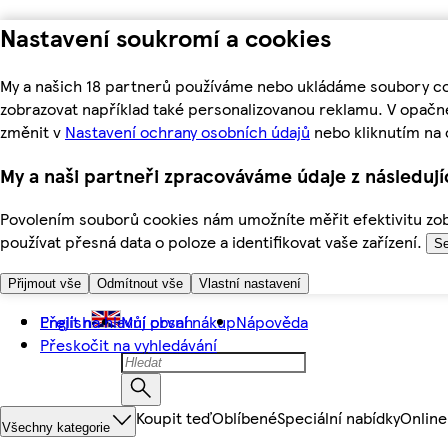
Nastavení soukromí a cookies
My a našich 18 partnerů používáme nebo ukládáme soubory coo
zobrazovat například také personalizovanou reklamu. V opačn
změnit v
Nastavení ochrany osobních údajů
nebo kliknutím na 
My a naši partneři zpracováváme údaje z následuj
Povolením souborů cookies nám umožníte měřit efektivitu zobr
používat přesná data o poloze a identifikovat vaše zařízení.
Se
Přijmout vše
Odmítnout vše
Vlastní nastavení
Přejít na hlavní obsah
English
Můj první nákup
Nápověda
Přeskočit na vyhledávání
Koupit teď
Oblíbené
Speciální nabídky
Online
Všechny kategorie