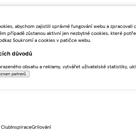
kies, abychom zajistili správné fungování webu a zpracovali 
ém případě zůstanou aktivní jen nezbytné cookies, které pot
odkaz Soukromí a cookies v patičce webu.
ících důvodů
azeného obsahu a reklamy, vytvářet uživatelské statistiky, uk
znam partnerů.
 Club
Inspirace
Grilování