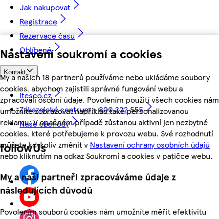
Jak nakupovat
Registrace
Rezervace času
Oblíbené
Nastavení soukromí a cookies
Kontakt
My a našich 18 partnerů používáme nebo ukládáme soubory
cookies, abychom zajistili správné fungování webu a
itesco.cz
zpracovali osobní údaje. Povolením použití všech cookies nám
Zákaznické centrum - 800 222 555
umožníte zobrazovat například také personalizovanou
reklamu. V opačném případě zůstanou aktivní jen nezbytné
Naše obchody
cookies, které potřebujeme k provozu webu. Své rozhodnutí
můžete kdykoliv změnit v
Nastavení ochrany osobních údajů
followUs
nebo kliknutím na odkaz Soukromí a cookies v patičce webu.
My a naši partneři zpracováváme údaje z
následujících důvodů
Povolením souborů cookies nám umožníte měřit efektivitu