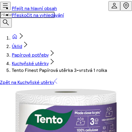
Přejít na hlavní obsah
Přeskočit na vyhledávání
Úklid
Papírové potřeby
Kuchyňské utěrky
Tento Finest Papírová utěrka 3-vrstvá 1 rolka
Zpět na Kuchyňské utěrky