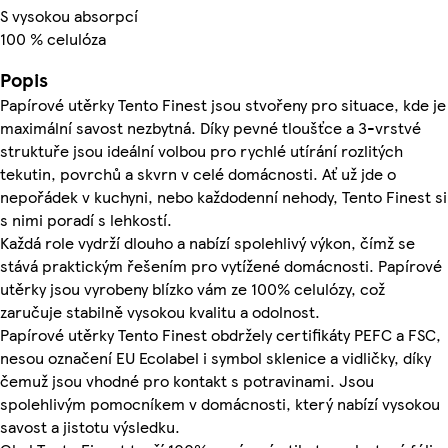
S vysokou absorpcí
100 % celulóza
Popis
Papírové utěrky Tento Finest jsou stvořeny pro situace, kde je
maximální savost nezbytná. Díky pevné tloušťce a 3-vrstvé
struktuře jsou ideální volbou pro rychlé utírání rozlitých
tekutin, povrchů a skvrn v celé domácnosti. Ať už jde o
nepořádek v kuchyni, nebo každodenní nehody, Tento Finest si
s nimi poradí s lehkostí.
Každá role vydrží dlouho a nabízí spolehlivý výkon, čímž se
stává praktickým řešením pro vytížené domácnosti. Papírové
utěrky jsou vyrobeny blízko vám ze 100% celulózy, což
zaručuje stabilně vysokou kvalitu a odolnost.
Papírové utěrky Tento Finest obdržely certifikáty PEFC a FSC,
nesou označení EU Ecolabel i symbol sklenice a vidličky, díky
čemuž jsou vhodné pro kontakt s potravinami. Jsou
spolehlivým pomocníkem v domácnosti, který nabízí vysokou
savost a jistotu výsledku.