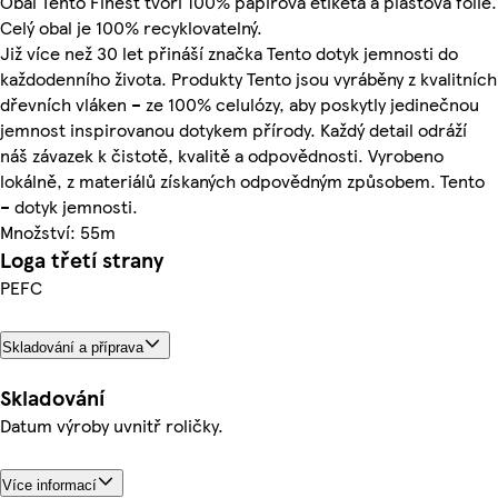
Obal Tento Finest tvoří 100% papírová etiketa a plastová fólie.
Celý obal je 100% recyklovatelný.
Již více než 30 let přináší značka Tento dotyk jemnosti do
každodenního života. Produkty Tento jsou vyráběny z kvalitních
dřevních vláken – ze 100% celulózy, aby poskytly jedinečnou
jemnost inspirovanou dotykem přírody. Každý detail odráží
náš závazek k čistotě, kvalitě a odpovědnosti. Vyrobeno
lokálně, z materiálů získaných odpovědným způsobem. Tento
– dotyk jemnosti.
Množství: 55m
Loga třetí strany
PEFC
Skladování a příprava
Skladování
Datum výroby uvnitř roličky.
Více informací