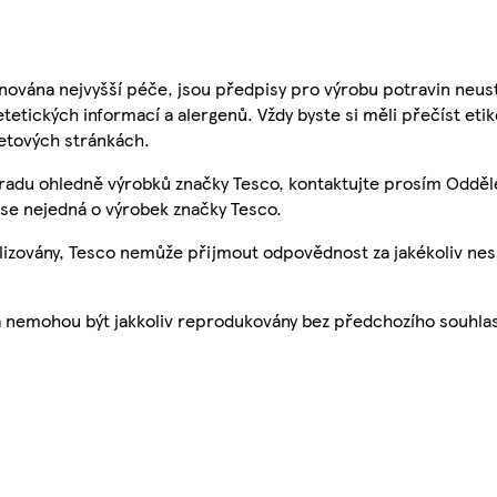
nována nejvyšší péče, jsou předpisy pro výrobu potravin neust
etetických informací a alergenů. Vždy byste si měli přečíst eti
etových stránkách.
 radu ohledně výrobků značky Tesco, kontaktujte prosím Odděl
se nejedná o výrobek značky Tesco.
ualizovány, Tesco nemůže přijmout odpovědnost za jakékoliv ne
a nemohou být jakkoliv reprodukovány bez předchozího souhla