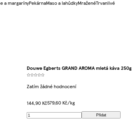
e a margaríny
Pekárna
Maso a lahůdky
Mražené
Trvanlivé
Douwe Egberts GRAND AROMA mletá káva 250g
Zatím žádné hodnocení
579,60 Kč/kg
144,90 Kč
Přidat