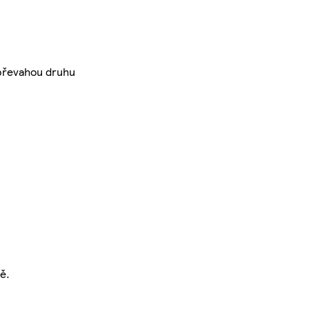
 převahou druhu
ě.