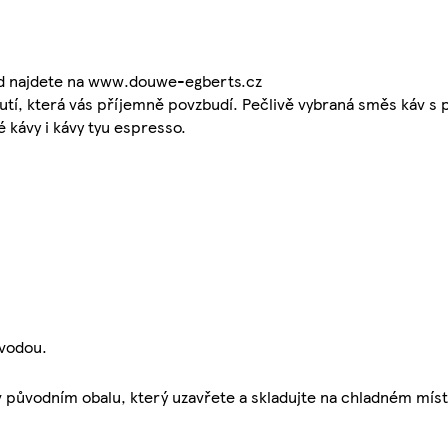
ied najdete na www.douwe-egberts.cz
utí, která vás příjemně povzbudí. Pečlivě vybraná směs káv s
 kávy i kávy tyu espresso.
 vodou.
v původním obalu, který uzavřete a skladujte na chladném míst