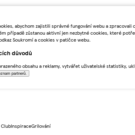
kies, abychom zajistili správné fungování webu a zpracovali 
ém případě zůstanou aktivní jen nezbytné cookies, které pot
odkaz Soukromí a cookies v patičce webu.
ících důvodů
azeného obsahu a reklamy, vytvářet uživatelské statistiky, uk
znam partnerů.
 Club
Inspirace
Grilování