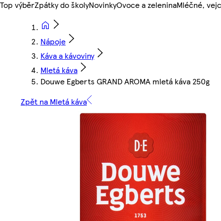
Top výběr
Zpátky do školy
Novinky
Ovoce a zelenina
Mléčné, vejc
Nápoje
Káva a kávoviny
Mletá káva
Douwe Egberts GRAND AROMA mletá káva 250g
Zpět na Mletá káva