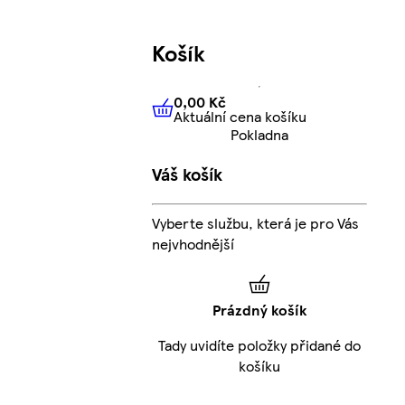
Košík
0,00 Kč
Aktuální cena košíku
0,00 Kč
Aktuální cena košíku
Pokladna
Váš košík
Vyberte službu, která je pro Vás
nejvhodnější
Prázdný košík
Tady uvidíte položky přidané do
košíku