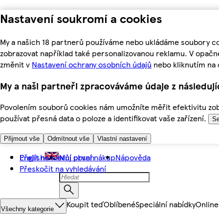
Nastavení soukromí a cookies
My a našich 18 partnerů používáme nebo ukládáme soubory coo
zobrazovat například také personalizovanou reklamu. V opačn
změnit v
Nastavení ochrany osobních údajů
nebo kliknutím na 
My a naši partneři zpracováváme údaje z následuj
Povolením souborů cookies nám umožníte měřit efektivitu zobr
používat přesná data o poloze a identifikovat vaše zařízení.
Se
Přijmout vše
Odmítnout vše
Vlastní nastavení
Přejít na hlavní obsah
English
Můj první nákup
Nápověda
Přeskočit na vyhledávání
Koupit teď
Oblíbené
Speciální nabídky
Online
Všechny kategorie