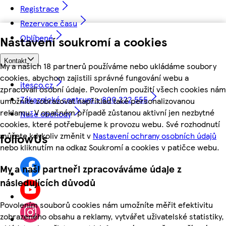
Registrace
Rezervace času
Oblíbené
Nastavení soukromí a cookies
Kontakt
My a našich 18 partnerů používáme nebo ukládáme soubory
cookies, abychom zajistili správné fungování webu a
itesco.cz
zpracovali osobní údaje. Povolením použití všech cookies nám
Zákaznické centrum - 800 222 555
umožníte zobrazovat například také personalizovanou
reklamu. V opačném případě zůstanou aktivní jen nezbytné
Naše obchody
cookies, které potřebujeme k provozu webu. Své rozhodnutí
můžete kdykoliv změnit v
Nastavení ochrany osobních údajů
followUs
nebo kliknutím na odkaz Soukromí a cookies v patičce webu.
My a naši partneři zpracováváme údaje z
následujících důvodů
Povolením souborů cookies nám umožníte měřit efektivitu
zobrazeného obsahu a reklamy, vytvářet uživatelské statistiky,