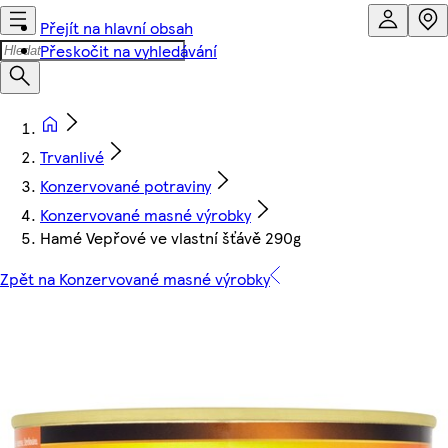
Přejít na hlavní obsah
Přeskočit na vyhledávání
Trvanlivé
Konzervované potraviny
Konzervované masné výrobky
Hamé Vepřové ve vlastní šťávě 290g
Zpět na Konzervované masné výrobky