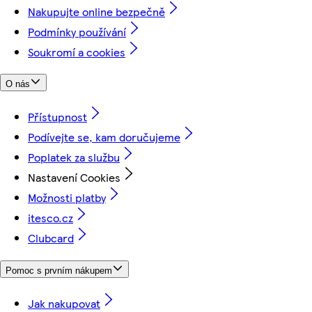
Nakupujte online bezpečně
Podmínky používání
Soukromí a cookies
O nás
Přístupnost
Podívejte se, kam doručujeme
Poplatek za službu
Nastavení Cookies
Možnosti platby
itesco.cz
Clubcard
Pomoc s prvním nákupem
Jak nakupovat