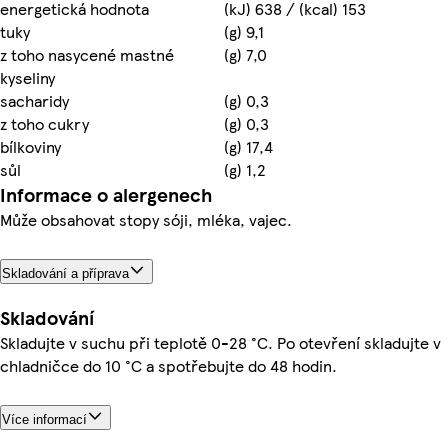
energetická hodnota
(kJ) 638 / (kcal) 153
tuky
(g) 9,1
z toho nasycené mastné
(g) 7,0
kyseliny
sacharidy
(g) 0,3
z toho cukry
(g) 0,3
bílkoviny
(g) 17,4
sůl
(g) 1,2
Informace o alergenech
Může obsahovat stopy sóji, mléka, vajec.
Skladování a příprava
Skladování
Skladujte v suchu při teplotě 0-28 °C. Po otevření skladujte v
chladničce do 10 °C a spotřebujte do 48 hodin.
Více informací