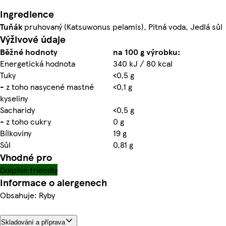
Ingredience
Tuňák
pruhovaný (Katsuwonus pelamis), Pitná voda, Jedlá sůl
Výživové údaje
Běžné hodnoty
na 100 g výrobku:
Energetická hodnota
340 kJ / 80 kcal
Tuky
<0,5 g
- z toho nasycené mastné
<0,1 g
kyseliny
Sacharidy
<0,5 g
- z toho cukry
0 g
Bílkoviny
19 g
Sůl
0,81 g
Vhodné pro
Dolphin friendly
Informace o alergenech
Obsahuje: Ryby
Skladování a příprava