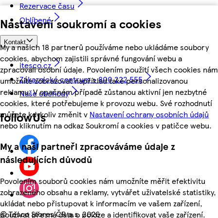
Rezervace času
Oblíbené
Nastavení soukromí a cookies
Kontakt
My a našich 18 partnerů používáme nebo ukládáme soubory
cookies, abychom zajistili správné fungování webu a
itesco.cz
zpracovali osobní údaje. Povolením použití všech cookies nám
Zákaznické centrum - 800 222 555
umožníte zobrazovat například také personalizovanou
reklamu. V opačném případě zůstanou aktivní jen nezbytné
Naše obchody
cookies, které potřebujeme k provozu webu. Své rozhodnutí
můžete kdykoliv změnit v
Nastavení ochrany osobních údajů
followUs
nebo kliknutím na odkaz Soukromí a cookies v patičce webu.
My a naši partneři zpracováváme údaje z
následujících důvodů
Povolením souborů cookies nám umožníte měřit efektivitu
zobrazeného obsahu a reklamy, vytvářet uživatelské statistiky,
ukládat nebo přistupovat k informacím ve vašem zařízení,
©
Tesco Stores ČR a.s. 2026
používat přesná data o poloze a identifikovat vaše zařízení.