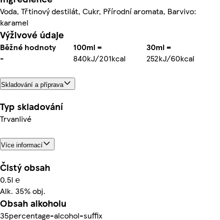
Voda, Třtinový destilát, Cukr, Přírodní aromata, Barvivo:
karamel
Výživové údaje
Běžné hodnoty
100ml =
30ml =
-
840kJ/201kcal
252kJ/60kcal
Skladování a příprava
Typ skladování
Trvanlivé
Více informací
Čistý obsah
0.5l ℮
Alk. 35% obj.
Obsah alkoholu
35percentage-alcohol-suffix