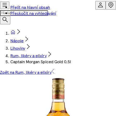
Přejít na hlavní obsah
Přeskočit na vyhledávání
Nápoje
Lihoviny
Rum, likéry a elixíry
Captain Morgan Spiced Gold 0,5l
Zpět na Rum, likéry a elixíry