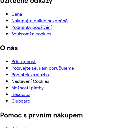
Cena
Nakupujte online bezpečně
Podmínky používání
Soukromí a cookies
O nás
Přístupnost
Podívejte se, kam doručujeme
Poplatek za službu
Nastavení Cookies
Možnosti platby
itesco.cz
Clubcard
Pomoc s prvním nákupem