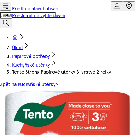
Přejít na hlavní obsah
Přeskočit na vyhledávání
Úklid
Papírové potřeby
Kuchyňské utěrky
Tento Strong Papírové utěrky 3-vrstvé 2 rolky
Zpět na Kuchyňské utěrky