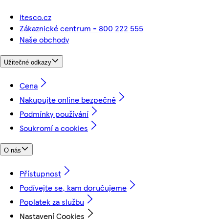
itesco.cz
Zákaznické centrum - 800 222 555
Naše obchody
Užitečné odkazy
Cena
Nakupujte online bezpečně
Podmínky používání
Soukromí a cookies
O nás
Přístupnost
Podívejte se, kam doručujeme
Poplatek za službu
Nastavení Cookies