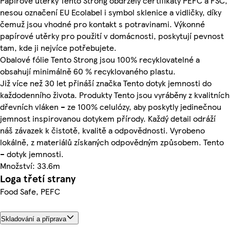
Papírové utěrky Tento Strong obdržely certifikáty PEFC a FSC,
nesou označení EU Ecolabel i symbol sklenice a vidličky, díky
čemuž jsou vhodné pro kontakt s potravinami. Výkonné
papírové utěrky pro použití v domácnosti, poskytují pevnost
tam, kde ji nejvíce potřebujete.
Obalové fólie Tento Strong jsou 100% recyklovatelné a
obsahují minimálně 60 % recyklovaného plastu.
Již více než 30 let přináší značka Tento dotyk jemnosti do
každodenního života. Produkty Tento jsou vyráběny z kvalitních
dřevních vláken – ze 100% celulózy, aby poskytly jedinečnou
jemnost inspirovanou dotykem přírody. Každý detail odráží
náš závazek k čistotě, kvalitě a odpovědnosti. Vyrobeno
lokálně, z materiálů získaných odpovědným způsobem. Tento
– dotyk jemnosti.
Množství: 33.6m
Loga třetí strany
Food Safe, PEFC
Skladování a příprava