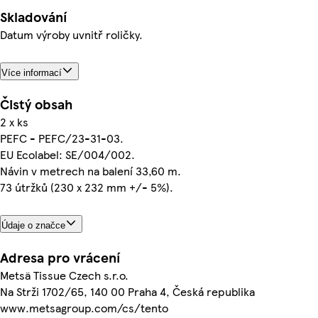
Skladování
Datum výroby uvnitř roličky.
Více informací
Čistý obsah
2 x ks
PEFC - PEFC/23-31-03.
EU Ecolabel: SE/004/002.
Návin v metrech na balení 33,60 m.
73 útržků (230 x 232 mm +/- 5%).
Údaje o značce
Adresa pro vrácení
Metsä Tissue Czech s.r.o.
Na Strži 1702/65, 140 00 Praha 4, Česká republika
www.metsagroup.com/cs/tento