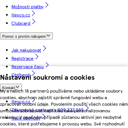
Možnosti platby
itesco.cz
Clubcard
Pomoc s prvním nákupem
Jak nakupovat
Registrace
Rezervace času
Oblíbené
Nastavení soukromí a cookies
Kontakt
My a našich 18 partnerů používáme nebo ukládáme soubory
cookies, abychom zajistili správné fungování webu a
itesco.cz
zpracovali osobní údaje. Povolením použití všech cookies nám
Zákaznické centrum - 800 222 555
umožníte zobrazovat například také personalizovanou
reklamu. V opačném případě zůstanou aktivní jen nezbytné
Naše obchody
cookies, které potřebujeme k provozu webu. Své rozhodnutí