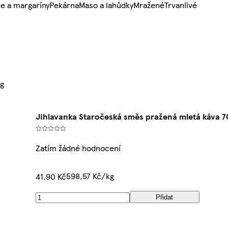
e a margaríny
Pekárna
Maso a lahůdky
Mražené
Trvanlivé
0g
Jihlavanka Staročeská směs pražená mletá káva 7
Zatím žádné hodnocení
598,57 Kč/kg
41,90 Kč
Přidat