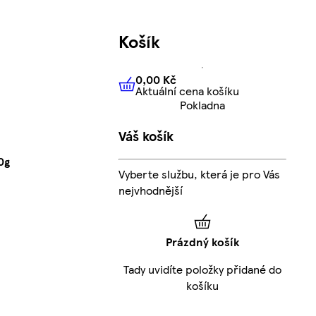
Košík
0,00 Kč
Aktuální cena košíku
0,00 Kč
Aktuální cena košíku
Pokladna
Váš košík
0g
Vyberte službu, která je pro Vás
nejvhodnější
Prázdný košík
Tady uvidíte položky přidané do
košíku