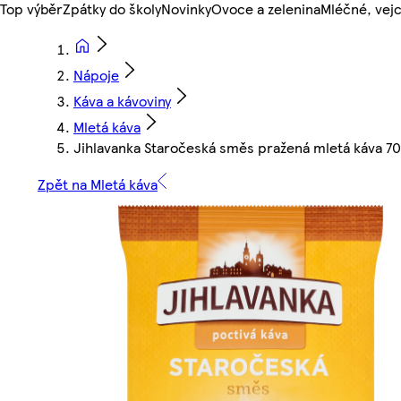
Top výběr
Zpátky do školy
Novinky
Ovoce a zelenina
Mléčné, vejc
Nápoje
Káva a kávoviny
Mletá káva
Jihlavanka Staročeská směs pražená mletá káva 7
Zpět na Mletá káva