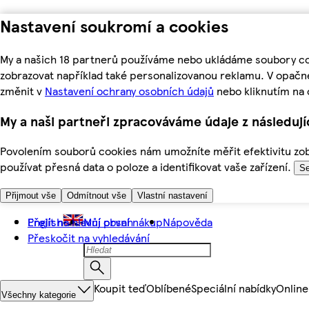
Nastavení soukromí a cookies
My a našich 18 partnerů používáme nebo ukládáme soubory coo
zobrazovat například také personalizovanou reklamu. V opačn
změnit v
Nastavení ochrany osobních údajů
nebo kliknutím na 
My a naši partneři zpracováváme údaje z následuj
Povolením souborů cookies nám umožníte měřit efektivitu zobr
používat přesná data o poloze a identifikovat vaše zařízení.
Se
Přijmout vše
Odmítnout vše
Vlastní nastavení
Přejít na hlavní obsah
English
Můj první nákup
Nápověda
Přeskočit na vyhledávání
Koupit teď
Oblíbené
Speciální nabídky
Online
Všechny kategorie