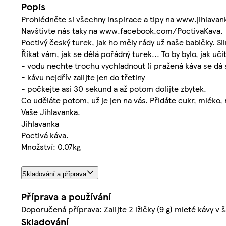
Popis
Prohlédněte si všechny inspirace a tipy na www.jihlavan
Navštivte nás taky na www.facebook.com/PoctivaKava.
Poctivý český turek, jak ho měly rády už naše babičky. Si
Říkat vám, jak se dělá pořádný turek... To by bylo, jak uči
- vodu nechte trochu vychladnout (i pražená káva se dá s
- kávu nejdřív zalijte jen do třetiny
- počkejte asi 30 sekund a až potom dolijte zbytek.
Co uděláte potom, už je jen na vás. Přidáte cukr, mléko, 
Vaše Jihlavanka.
Jihlavanka
Poctivá káva.
Množství: 0.07kg
Skladování a příprava
Příprava a používání
Doporučená příprava: Zalijte 2 lžičky (9 g) mleté kávy v 
Skladování