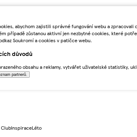
kies, abychom zajistili správné fungování webu a zpracovali 
ém případě zůstanou aktivní jen nezbytné cookies, které pot
odkaz Soukromí a cookies v patičce webu.
ících důvodů
azeného obsahu a reklamy, vytvářet uživatelské statistiky, uk
znam partnerů.
 Club
Inspirace
Léto