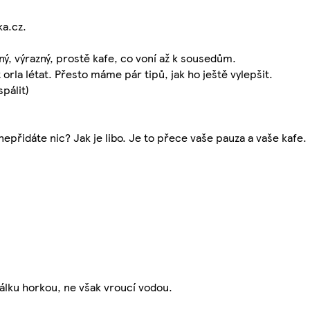
ka.cz.
lný, výrazný, prostě kafe, co voní až k sousedům.
t orla létat. Přesto máme pár tipů, jak ho ještě vylepšit.
pálit)
nepřidáte nic? Jak je libo. Je to přece vaše pauza a vaše kafe.
šálku horkou, ne však vroucí vodou.