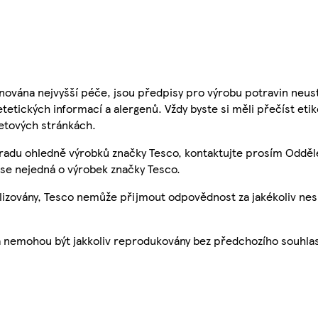
nována nejvyšší péče, jsou předpisy pro výrobu potravin neust
etetických informací a alergenů. Vždy byste si měli přečíst eti
etových stránkách.
 radu ohledně výrobků značky Tesco, kontaktujte prosím Odděl
se nejedná o výrobek značky Tesco.
ualizovány, Tesco nemůže přijmout odpovědnost za jakékoliv ne
a nemohou být jakkoliv reprodukovány bez předchozího souhla