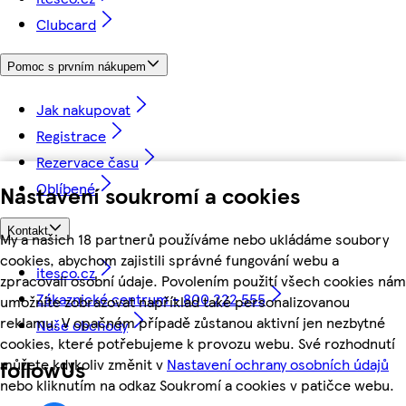
Clubcard
Pomoc s prvním nákupem
Jak nakupovat
Registrace
Rezervace času
Oblíbené
Nastavení soukromí a cookies
Kontakt
My a našich 18 partnerů používáme nebo ukládáme soubory
cookies, abychom zajistili správné fungování webu a
itesco.cz
zpracovali osobní údaje. Povolením použití všech cookies nám
Zákaznické centrum - 800 222 555
umožníte zobrazovat například také personalizovanou
reklamu. V opačném případě zůstanou aktivní jen nezbytné
Naše obchody
cookies, které potřebujeme k provozu webu. Své rozhodnutí
můžete kdykoliv změnit v
Nastavení ochrany osobních údajů
followUs
nebo kliknutím na odkaz Soukromí a cookies v patičce webu.