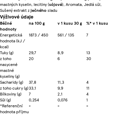
mastných kyselin, lecitiny (
sójové
), Aromata, Jedlá sůl,
Sušený extrakt z
ječného
sladu
Výživové údaje
Běžné
na 100 g
v 1 kusu 30 g
%* v 1 kusu
hodnoty
Energetická
1873 / 450
561 / 135
7
hodnota (kJ /
kcal)
Tuky (g)
29,7
8,9
13
z toho
20
6
30
nasycené
mastné
kyseliny (g)
Sacharidy (g)
37,8
11,3
4
z toho cukry (g)
33,1
9,9
11
Bílkoviny (g)
7
2,1
4
Sůl (g)
0,254
0,076
1
*Referenční
-
-
-
hodnota příjmu