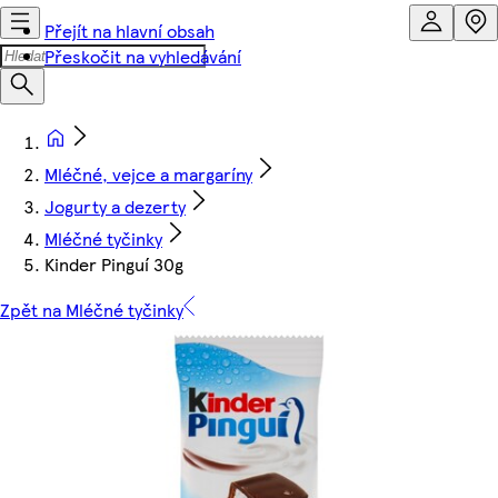
Přejít na hlavní obsah
Přeskočit na vyhledávání
Mléčné, vejce a margaríny
Jogurty a dezerty
Mléčné tyčinky
Kinder Pinguí 30g
Zpět na Mléčné tyčinky