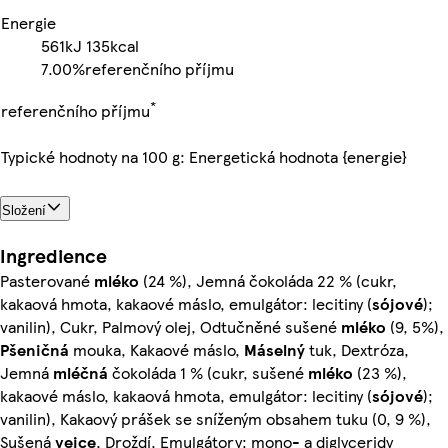
Energie
561kJ
135kcal
7.00%
referenčního příjmu
*
referenčního příjmu
Typické hodnoty na 100 g: Energetická hodnota {energie}
Složení
Ingredience
Pasterované
mléko
(24 %), Jemná čokoláda 22 % (cukr,
kakaová hmota, kakaové máslo, emulgátor: lecitiny (
sójové
);
vanilin), Cukr, Palmový olej, Odtučněné sušené
mléko
(9, 5%),
Pšeničná
mouka, Kakaové máslo,
Máselný
tuk, Dextróza,
Jemná
mléčná
čokoláda 1 % (cukr, sušené
mléko
(23 %),
kakaové máslo, kakaová hmota, emulgátor: lecitiny (
sójové
);
vanilin), Kakaový prášek se sníženým obsahem tuku (0, 9 %),
Sušená
vejce
, Droždí, Emulgátory: mono- a diglyceridy