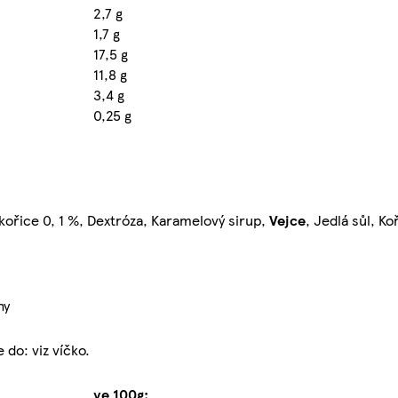
2,7 g
1,7 g
17,5 g
11,8 g
3,4 g
0,25 g
Skořice 0, 1 %, Dextróza, Karamelový sirup,
Vejce
, Jedlá sůl, K
hy
do: viz víčko.
ve 100g: