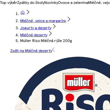
Top výběr
Zpátky do školy
Novinky
Ovoce a zelenina
Mléčné, vejc
Mléčné, vejce a margaríny
Jogurty a dezerty
Mléčné dezerty
Müller Riso Mléčná rýže 200g
Zpět na Mléčné dezerty