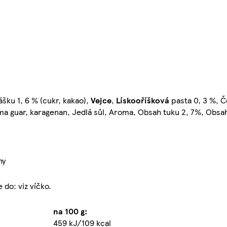
ášku 1, 6 % (cukr, kakao),
Vejce
,
Lískooříšková
pasta 0, 3 %, Č
uma guar, karagenan, Jedlá sůl, Aroma, Obsah tuku 2, 7%, Obsa
hy
do: viz víčko.
na 100 g:
459 kJ/109 kcal