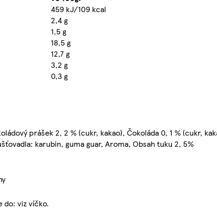
459 kJ/109 kcal
2,4 g
1,5 g
18,5 g
12,7 g
3,2 g
0,3 g
okoládový prášek 2, 2 % (cukr, kakao), Čokoláda 0, 1 % (cukr, k
hušťovadla: karubin, guma guar, Aroma, Obsah tuku 2, 5%
hy
do: viz víčko.