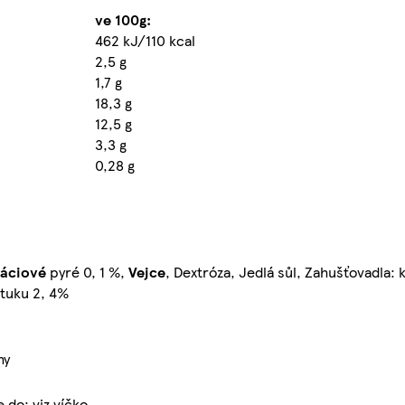
ve 100g:
462 kJ/110 kcal
2,5 g
1,7 g
18,3 g
12,5 g
3,3 g
0,28 g
táciové
pyré 0, 1 %,
Vejce
, Dextróza, Jedlá sůl, Zahušťovadla: 
 tuku 2, 4%
hy
do: viz víčko.