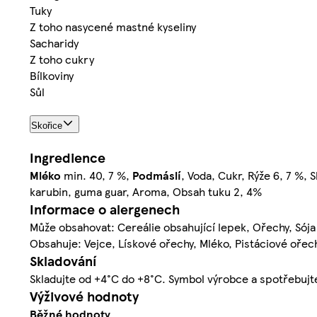
Tuky
Z toho nasycené mastné kyseliny
Sacharidy
Z toho cukry
Bílkoviny
Sůl
Skořice
Ingredience
Mléko
min. 40, 7 %,
Podmáslí
, Voda, Cukr, Rýže 6, 7 %, 
karubin, guma guar, Aroma, Obsah tuku 2, 4%
Informace o alergenech
Může obsahovat: Cereálie obsahující lepek, Ořechy, Sója
Obsahuje: Vejce, Lískové ořechy, Mléko, Pistáciové ořec
Skladování
Skladujte od +4°C do +8°C. Symbol výrobce a spotřebujte 
Výživové hodnoty
Běžné hodnoty