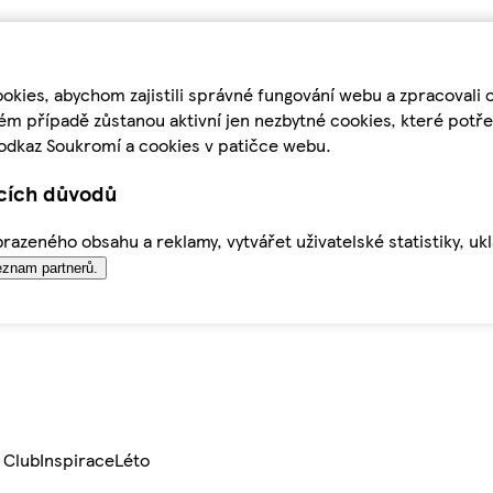
kies, abychom zajistili správné fungování webu a zpracovali 
ém případě zůstanou aktivní jen nezbytné cookies, které pot
odkaz Soukromí a cookies v patičce webu.
ících důvodů
azeného obsahu a reklamy, vytvářet uživatelské statistiky, uk
znam partnerů.
 Club
Inspirace
Léto