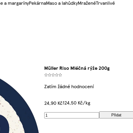
e a margaríny
Pekárna
Maso a lahůdky
Mražené
Trvanlivé
Müller Riso Mléčná rýže 200g
Zatím žádné hodnocení
124,50 Kč/kg
24,90 Kč
Přidat