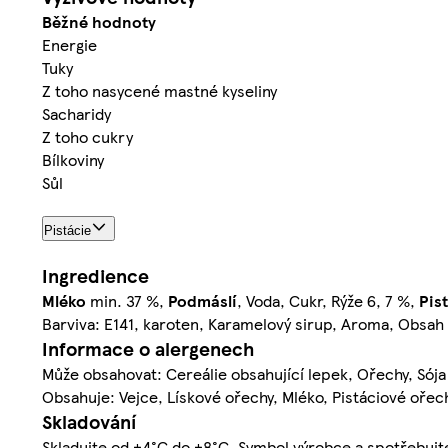
Běžné hodnoty
Energie
Tuky
Z toho nasycené mastné kyseliny
Sacharidy
Z toho cukry
Bílkoviny
Sůl
Pistácie
Ingredience
Mléko
min. 37 %,
Podmáslí
, Voda, Cukr, Rýže 6, 7 %,
Pis
Barviva: E141, karoten, Karamelový sirup, Aroma, Obsah
Informace o alergenech
Může obsahovat: Cereálie obsahující lepek, Ořechy, Sója
Obsahuje: Vejce, Lískové ořechy, Mléko, Pistáciové ořec
Skladování
Skladujte od +4°C do +8°C. Symbol výrobce a spotřebujte 