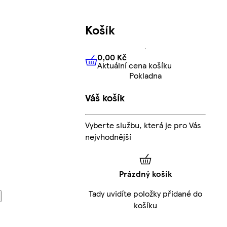
Košík
0,00 Kč
Aktuální cena košíku
0,00 Kč
Aktuální cena košíku
Pokladna
Váš košík
Vyberte službu, která je pro Vás
nejvhodnější
Prázdný košík
Tady uvidíte položky přidané do
košíku