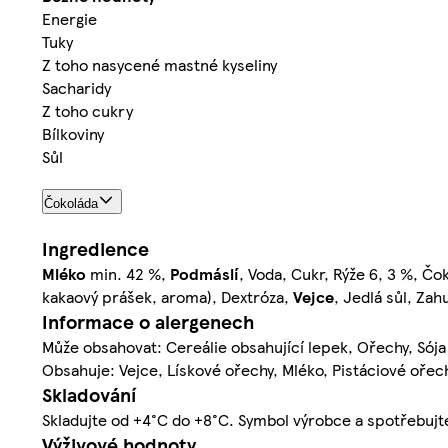
Energie
Tuky
Z toho nasycené mastné kyseliny
Sacharidy
Z toho cukry
Bílkoviny
Sůl
Čokoláda
Ingredience
Mléko
min. 42 %,
Podmáslí
, Voda, Cukr, Rýže 6, 3 %, Č
kakaový prášek, aroma), Dextróza,
Vejce
, Jedlá sůl, Za
Informace o alergenech
Může obsahovat: Cereálie obsahující lepek, Ořechy, Sója
Obsahuje: Vejce, Lískové ořechy, Mléko, Pistáciové ořec
Skladování
Skladujte od +4°C do +8°C. Symbol výrobce a spotřebujte 
Výživové hodnoty