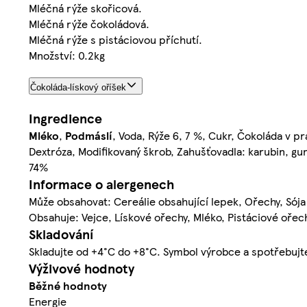
Mléčná rýže skořicová.
Mléčná rýže čokoládová.
Mléčná rýže s pistáciovou příchutí.
Množství: 0.2kg
Čokoláda-lískový oříšek
Ingredience
Mléko
,
Podmáslí
, Voda, Rýže 6, 7 %, Cukr, Čokoláda v pr
Dextróza, Modifikovaný škrob, Zahušťovadla: karubin, g
74%
Informace o alergenech
Může obsahovat: Cereálie obsahující lepek, Ořechy, Sója
Obsahuje: Vejce, Lískové ořechy, Mléko, Pistáciové ořec
Skladování
Skladujte od +4°C do +8°C. Symbol výrobce a spotřebujte 
Výživové hodnoty
Běžné hodnoty
Energie