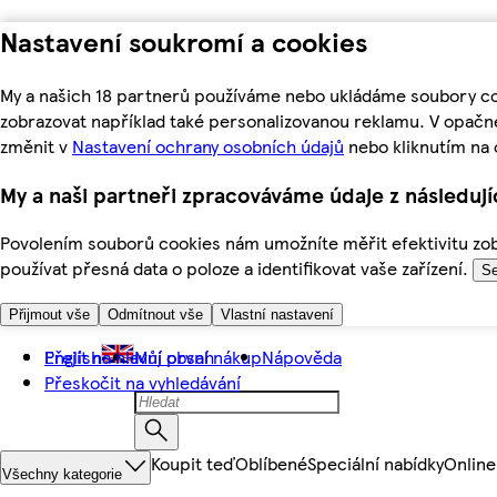
Nastavení soukromí a cookies
My a našich 18 partnerů používáme nebo ukládáme soubory coo
zobrazovat například také personalizovanou reklamu. V opačn
změnit v
Nastavení ochrany osobních údajů
nebo kliknutím na 
My a naši partneři zpracováváme údaje z následuj
Povolením souborů cookies nám umožníte měřit efektivitu zobr
používat přesná data o poloze a identifikovat vaše zařízení.
Se
Přijmout vše
Odmítnout vše
Vlastní nastavení
Přejít na hlavní obsah
English
Můj první nákup
Nápověda
Přeskočit na vyhledávání
Koupit teď
Oblíbené
Speciální nabídky
Online
Všechny kategorie