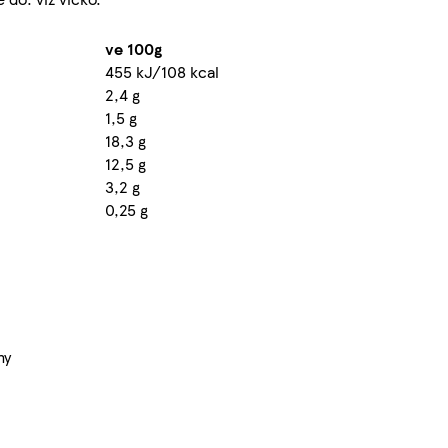
ve 100g
455 kJ/108 kcal
2,4 g
1,5 g
18,3 g
12,5 g
3,2 g
0,25 g
hy