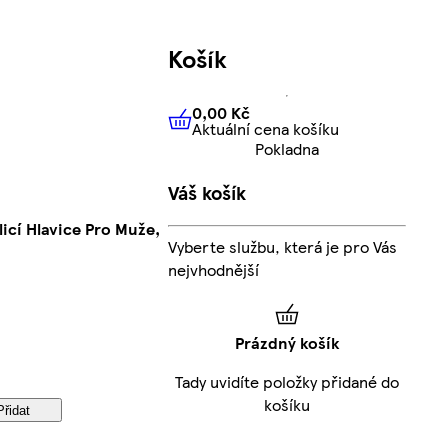
Košík
0,00 Kč
Aktuální cena košíku
0,00 Kč
Aktuální cena košíku
Pokladna
Váš košík
icí Hlavice Pro Muže,
Vyberte službu, která je pro Vás
nejvhodnější
Prázdný košík
Tady uvidíte položky přidané do
košíku
Přidat