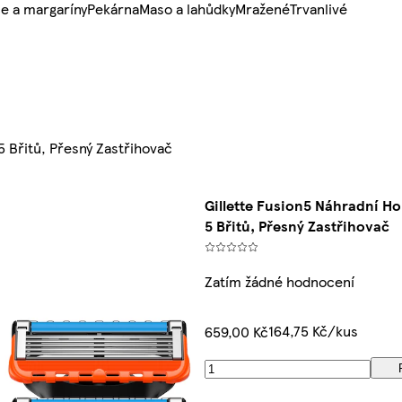
e a margaríny
Pekárna
Maso a lahůdky
Mražené
Trvanlivé
5 Břitů, Přesný Zastřihovač
Gillette Fusion5 Náhradní Hol
5 Břitů, Přesný Zastřihovač
Zatím žádné hodnocení
164,75 Kč/kus
659,00 Kč