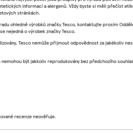
etetických informací a alergenů. Vždy byste si měli přečíst eti
etových stránkách.
 radu ohledně výrobků značky Tesco, kontaktujte prosím Odděl
se nejedná o výrobek značky Tesco.
ualizovány, Tesco nemůže přijmout odpovědnost za jakékoliv ne
a nemohou být jakkoliv reprodukovány bez předchozího souhla
ikované recenze neověřuje.