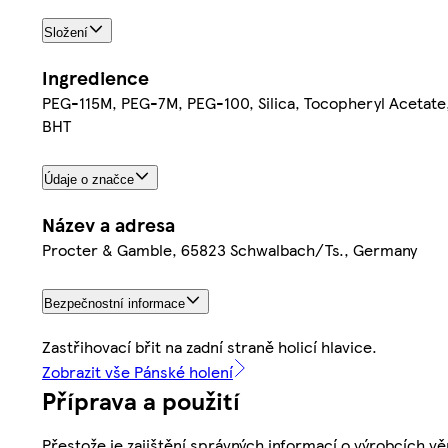
Složení
Ingredience
PEG-115M, PEG-7M, PEG-100, Silica, Tocopheryl Acetate,
BHT
Údaje o značce
Název a adresa
Procter & Gamble, 65823 Schwalbach/Ts., Germany
Bezpečnostní informace
Zastřihovací břit na zadní straně holicí hlavice.
Zobrazit vše Pánské holení
Příprava a použití
Přestože je zajištění správných informací o výrobcích vě