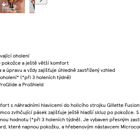
vající oholení
o pokožce a ještě větší komfort
 a úpravu a vždy zajišťuje úhledně zastřižený vzhled
oholení* (*při 3 holeních týdně)
ProGlide a ProShield
ort s náhradními hlavicemi do holicího strojku Gillette Fusion5
co zvlhčující pásek zajišťuje ještě hladší skluz po pokožce. S k
itnou hodnotu (*při 3 holeních týdně). Je vybaven přesným za
uard, které napnou pokožku, a hřebenovým nástavcem Microco