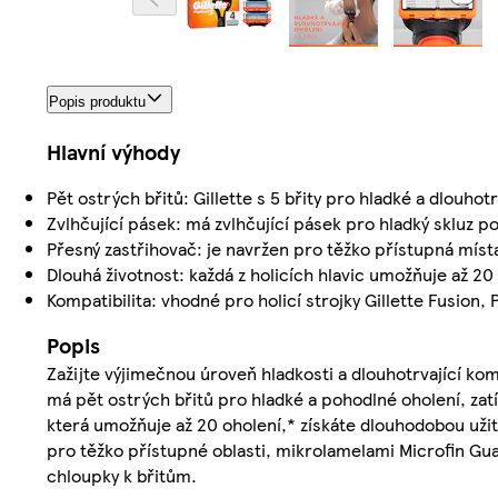
Popis produktu
Hlavní výhody
Pět ostrých břitů: Gillette s 5 břity pro hladké a dlouhotr
Zvlhčující pásek: má zvlhčující pásek pro hladký skluz p
Přesný zastřihovač: je navržen pro těžko přístupná místa
Dlouhá životnost: každá z holicích hlavic umožňuje až 20 
Kompatibilita: vhodné pro holicí strojky Gillette Fusion, 
Popis
Zažijte výjimečnou úroveň hladkosti a dlouhotrvající komf
má pět ostrých břitů pro hladké a pohodlné oholení, zatím
která umožňuje až 20 oholení,* získáte dlouhodobou už
pro těžko přístupné oblasti, mikrolamelami Microfin G
chloupky k břitům.