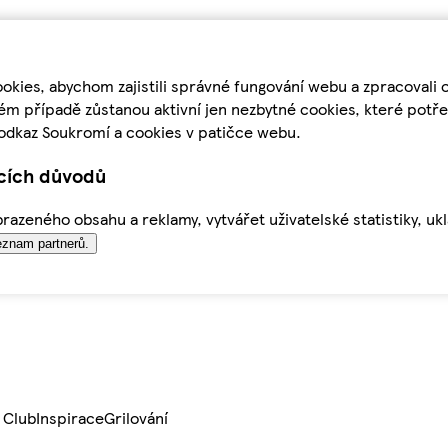
kies, abychom zajistili správné fungování webu a zpracovali 
ém případě zůstanou aktivní jen nezbytné cookies, které pot
odkaz Soukromí a cookies v patičce webu.
ících důvodů
azeného obsahu a reklamy, vytvářet uživatelské statistiky, uk
znam partnerů.
 Club
Inspirace
Grilování