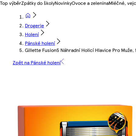
Top výběr
Zpátky do školy
Novinky
Ovoce a zelenina
Mléčné, vejc
Drogerie
Holení
Pánské holení
Gillette Fusion5 Náhradní Holicí Hlavice Pro Muže, 
Zpět na Pánské holení