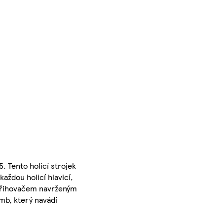
. Tento holicí strojek
aždou holicí hlavicí,
střihovačem navrženým
mb, který navádí