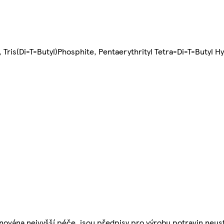
 Tris(Di-T-Butyl)Phosphite, Pentaerythrityl Tetra-Di-T-Butyl 
nována nejvyšší péče, jsou předpisy pro výrobu potravin neust