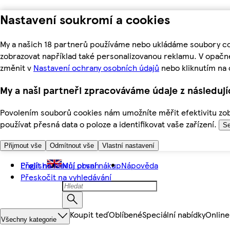
Nastavení soukromí a cookies
My a našich 18 partnerů používáme nebo ukládáme soubory coo
zobrazovat například také personalizovanou reklamu. V opačn
změnit v
Nastavení ochrany osobních údajů
nebo kliknutím na 
My a naši partneři zpracováváme údaje z následuj
Povolením souborů cookies nám umožníte měřit efektivitu zobr
používat přesná data o poloze a identifikovat vaše zařízení.
Se
Přijmout vše
Odmítnout vše
Vlastní nastavení
Přejít na hlavní obsah
English
Můj první nákup
Nápověda
Přeskočit na vyhledávání
Koupit teď
Oblíbené
Speciální nabídky
Online
Všechny kategorie