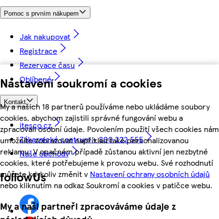
Pomoc s prvním nákupem
Jak nakupovat
Registrace
Rezervace času
Oblíbené
Nastavení soukromí a cookies
Kontakt
My a našich 18 partnerů používáme nebo ukládáme soubory
cookies, abychom zajistili správné fungování webu a
itesco.cz
zpracovali osobní údaje. Povolením použití všech cookies nám
Zákaznické centrum - 800 222 555
umožníte zobrazovat například také personalizovanou
reklamu. V opačném případě zůstanou aktivní jen nezbytné
Naše obchody
cookies, které potřebujeme k provozu webu. Své rozhodnutí
můžete kdykoliv změnit v
Nastavení ochrany osobních údajů
followUs
nebo kliknutím na odkaz Soukromí a cookies v patičce webu.
My a naši partneři zpracováváme údaje z