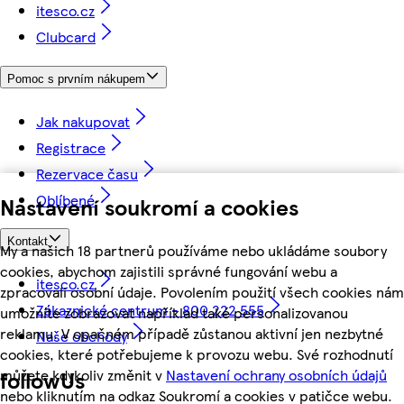
itesco.cz
Clubcard
Pomoc s prvním nákupem
Jak nakupovat
Registrace
Rezervace času
Oblíbené
Nastavení soukromí a cookies
Kontakt
My a našich 18 partnerů používáme nebo ukládáme soubory
cookies, abychom zajistili správné fungování webu a
itesco.cz
zpracovali osobní údaje. Povolením použití všech cookies nám
Zákaznické centrum - 800 222 555
umožníte zobrazovat například také personalizovanou
reklamu. V opačném případě zůstanou aktivní jen nezbytné
Naše obchody
cookies, které potřebujeme k provozu webu. Své rozhodnutí
můžete kdykoliv změnit v
Nastavení ochrany osobních údajů
followUs
nebo kliknutím na odkaz Soukromí a cookies v patičce webu.