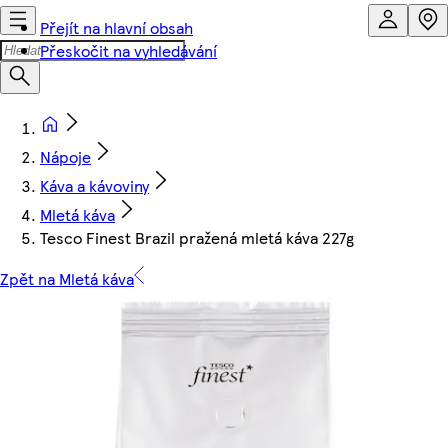
Přejít na hlavní obsah
Přeskočit na vyhledávání
Nápoje
Káva a kávoviny
Mletá káva
Tesco Finest Brazil pražená mletá káva 227g
Zpět na Mletá káva