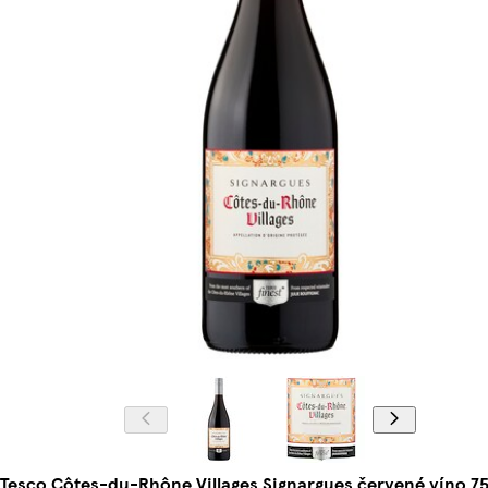
Tesco Côtes-du-Rhône Villages Signargues červené víno 7