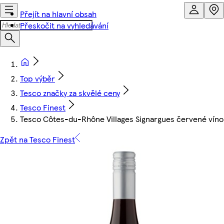
Přejít na hlavní obsah
Přeskočit na vyhledávání
Top výběr
Tesco značky za skvělé ceny
Tesco Finest
Tesco Côtes-du-Rhône Villages Signargues červené vín
Zpět na Tesco Finest