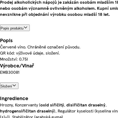
Prodej alkoholických nápojů je zakázán osobám mladším 18
nebo osobám významně ovlivněným alkoholem. Kupní sml
nevznikne při objednání výrobku osobou mladší 18 let.
Popis produktu
Popis
Červené víno. Chráněné označení původu.
QR kód: výživové údaje, složení.
Množství: 0.75l
Výrobce/Vinař
EMB30081
Složení
Ingredience
Hrozny, Konzervanty (
oxid siřičitý
,
disiřičitan draselný
,
hydrogensiřičitan draselný
), Regulátor kyselosti (kyselina vin
(+)-)), Stabilizátor (arabská guma)