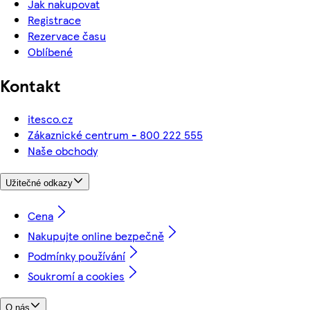
Jak nakupovat
Registrace
Rezervace času
Oblíbené
Kontakt
itesco.cz
Zákaznické centrum - 800 222 555
Naše obchody
Užitečné odkazy
Cena
Nakupujte online bezpečně
Podmínky používání
Soukromí a cookies
O nás