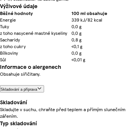
Výživové údaje
Běžné hodnoty
100 ml obsahuje
Energie
339 kJ/82 kcal
Tuky
0,0 g
z toho nasycené mastné kyseliny
0,0 g
Sacharidy
0,8 g
z toho cukry
<0,1 g
Bílkoviny
0,0 g
Sůl
<0,01 g
Informace o alergenech
Obsahuje siřičitany.
Skladování a příprava
Skladování
Skladujte v suchu, chraňte před teplem a přímým slunečním
zářením.
Typ skladování