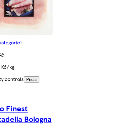
kategorie
Kč
 Kč/kg
ty controls
Přidat
o Finest
adella Bologna