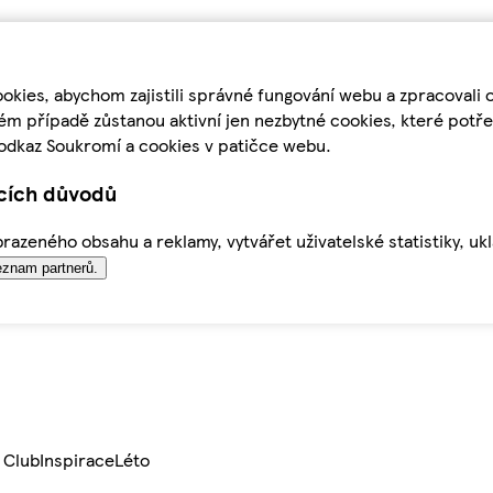
kies, abychom zajistili správné fungování webu a zpracovali 
ém případě zůstanou aktivní jen nezbytné cookies, které pot
odkaz Soukromí a cookies v patičce webu.
ících důvodů
azeného obsahu a reklamy, vytvářet uživatelské statistiky, uk
znam partnerů.
 Club
Inspirace
Léto