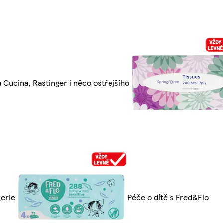
a Cucina, Rastinger i něco ostřejšího
erie
Péče o dítě s Fred&Flo