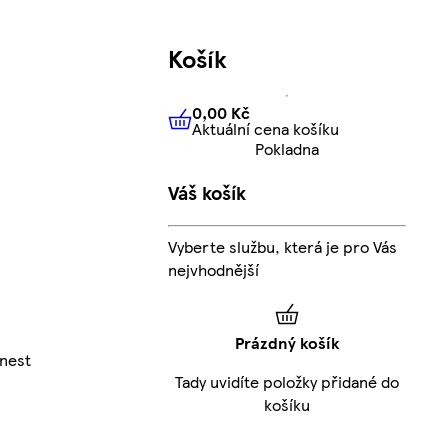
Košík
0,00 Kč
Aktuální cena košíku
0,00 Kč
Aktuální cena košíku
Pokladna
Váš košík
Vyberte službu, která je pro Vás
nejvhodnější
Prázdný košík
inest
Tady uvidíte položky přidané do
košíku