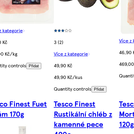
z kategorie
Více z 
0 Kč
3 (2)
46,90 
00 Kč/kg
Více z kategorie
469,00
ity controls
49,90 Kč
Přidat
Quanti
49,90 Kč/kus
Quantity controls
Přidat
co Finest Fuet
Tesco Finest
Tesc
ám 170g
Rustikální chléb z
Mort
kamenné pece
120g
490g