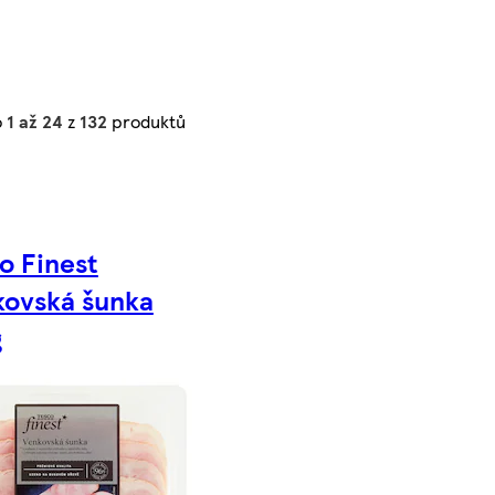
o
1 až 24
z
132
produktů
o Finest
kovská šunka
g