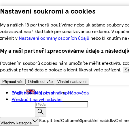
Nastavení soukromí a cookies
My a našich 18 partnerů používáme nebo ukládáme soubory coo
zobrazovat například také personalizovanou reklamu. V opačn
změnit v
Nastavení ochrany osobních údajů
nebo kliknutím na 
My a naši partneři zpracováváme údaje z následuj
Povolením souborů cookies nám umožníte měřit efektivitu zobr
používat přesná data o poloze a identifikovat vaše zařízení.
Se
Přijmout vše
Odmítnout vše
Vlastní nastavení
Přejít na hlavní obsah
English
Můj první nákup
Nápověda
Přeskočit na vyhledávání
Koupit teď
Oblíbené
Speciální nabídky
Online
Všechny kategorie