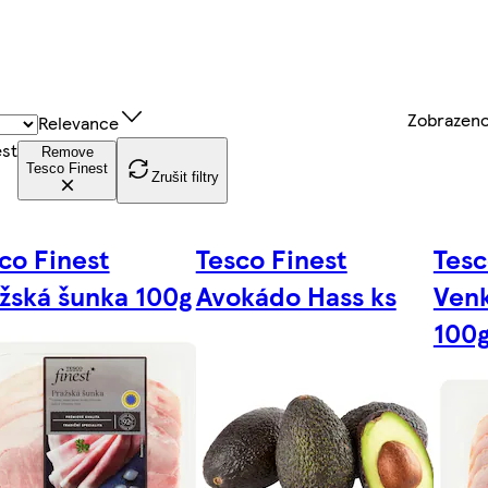
Zobrazen
Relevance
est
Remove
Tesco Finest
Zrušit filtry
co Finest
Tesco Finest
Tesc
žská šunka 100g
Avokádo Hass ks
Ven
100