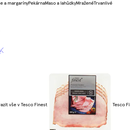
e a margaríny
Pekárna
Maso a lahůdky
Mražené
Trvanlivé
y
azit vše v Tesco Finest
Tesco F