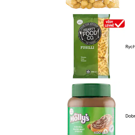
Rych
Dobr