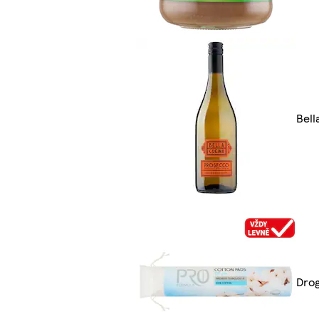
Bell
Drog