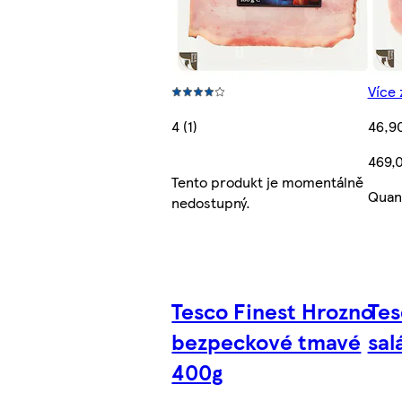
Více 
4 (1)
46,9
469,
Tento produkt je momentálně
Quant
nedostupný.
Tesco Finest Hrozno
Tes
bezpeckové tmavé
sal
400g