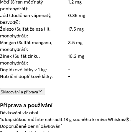
Měď (Síran měďnatý
1.2 mg
pentahydrát):
Jód (Jodičnan vápenatý,
0.35 mg
bezvodý):
Železo (Sulfát železa (II),
17.5 mg
monohydrát):
Mangan (Sulfát manganu,
3.5 mg
monohydrát):
Zinek (Sulfát zinku,
16.2 mg
monohydrát):
Doplňkové látky v 1 kg:
-
Nutriční doplňkové látky:
-
Skladování a příprava
Příprava a používání
Dávkování viz obal.
1x kapsičkou můžete nahradit 18 g suchého krmiva Whiskas®.
Doporučené denní dávkování