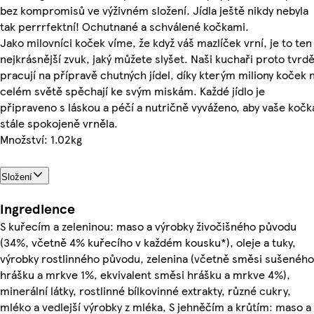
bez kompromisů ve výživném složení. Jídla ještě nikdy nebyla
tak perrrfektní! Ochutnané a schválené kočkami.
Jako milovníci koček víme, že když váš mazlíček vrní, je to ten
nejkrásnější zvuk, jaký můžete slyšet. Naši kuchaři proto tvrd
pracují na přípravě chutných jídel, díky kterým miliony koček 
celém světě spěchají ke svým miskám. Každé jídlo je
připraveno s láskou a péčí a nutričně vyváženo, aby vaše kočk
stále spokojeně vrněla.
Množství: 1.02kg
Složení
Ingredience
S kuřecím a zeleninou: maso a výrobky živočišného původu
(34%, včetně 4% kuřecího v každém kousku*), oleje a tuky,
výrobky rostlinného původu, zelenina (včetně směsi sušeného
hrášku a mrkve 1%, ekvivalent směsi hrášku a mrkve 4%),
minerální látky, rostlinné bílkovinné extrakty, různé cukry,
mléko a vedlejší výrobky z mléka, S jehněčím a krůtím: maso a