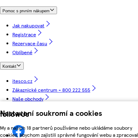
Pomoc s prvním nákupem
Jak nakupovat
Registrace
Rezervace času
Oblíbené
Kontakt
itesco.cz
Zákaznické centrum - 800 222 555
Naše obchody
Nastavení soukromí a cookies
followUs
My a našich 18 partnerů používáme nebo ukládáme soubory
cookies, abychom zajistili správné fungování webu a zpracoval