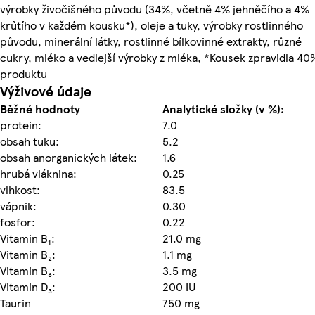
výrobky živočišného původu (34%, včetně 4% jehněčího a 4%
krůtího v každém kousku*), oleje a tuky, výrobky rostlinného
původu, minerální látky, rostlinné bílkovinné extrakty, různé
cukry, mléko a vedlejší výrobky z mléka, *Kousek zpravidla 40
produktu
Výživové údaje
Běžné hodnoty
Analytické složky (v %):
protein:
7.0
obsah tuku:
5.2
obsah anorganických látek:
1.6
hrubá vláknina:
0.25
vlhkost:
83.5
vápnik:
0.30
fosfor:
0.22
Vitamin B₁:
21.0 mg
Vitamin B₂:
1.1 mg
Vitamin B₆:
3.5 mg
Vitamin D₃:
200 IU
Taurin
750 mg