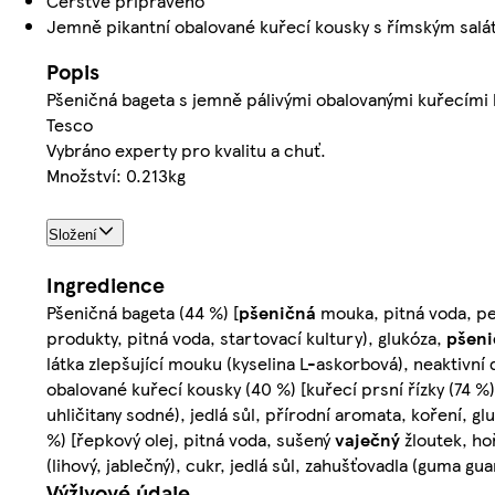
Čerstvě připraveno
Jemně pikantní obalované kuřecí kousky s římským sal
Popis
Pšeničná bageta s jemně pálivými obalovanými kuřecím
Tesco
Vybráno experty pro kvalitu a chuť.
Množství: 0.213kg
Složení
Ingredience
Pšeničná bageta (44 %) [
pšeničná
mouka, pitná voda, p
produkty, pitná voda, startovací kultury), glukóza,
pšeni
látka zlepšující mouku (kyselina L-askorbová), neaktivní
obalované kuřecí kousky (40 %) [kuřecí prsní řízky (74 %)
uhličitany sodné), jedlá sůl, přírodní aromata, koření, gl
%) [řepkový olej, pitná voda, sušený
vaječný
žloutek, hoř
(lihový, jablečný), cukr, jedlá sůl, zahušťovadla (guma gua
Výživové údaje