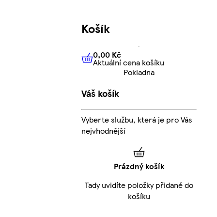
Košík
0,00 Kč
Aktuální cena košíku
0,00 Kč
Aktuální cena košíku
Pokladna
Váš košík
Vyberte službu, která je pro Vás
nejvhodnější
Prázdný košík
Tady uvidíte položky přidané do
košíku