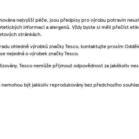
nována nejvyšší péče, jsou předpisy pro výrobu potravin neust
etetických informací a alergenů. Vždy byste si měli přečíst eti
etových stránkách.
 radu ohledně výrobků značky Tesco, kontaktujte prosím Odděl
se nejedná o výrobek značky Tesco.
ualizovány, Tesco nemůže přijmout odpovědnost za jakékoliv ne
a nemohou být jakkoliv reprodukovány bez předchozího souhla