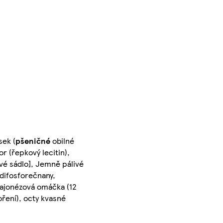
sek (
pšeničné
obilné
r (řepkový lecitin),
ové sádlo], Jemně pálivé
(difosforečnany,
 Majonézová omáčka (12
ření), octy kvasné