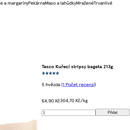
e a margaríny
Pekárna
Maso a lahůdky
Mražené
Trvanlivé
Tesco Kuřecí stripsy bageta 213g
5 hvězda
(
1 Počet recenzí
)
304,70 Kč/kg
64,90 Kč
Přidat