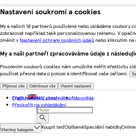
Nastavení soukromí a cookies
My a našich 18 partnerů používáme nebo ukládáme soubory coo
zobrazovat například také personalizovanou reklamu. V opačn
změnit v
Nastavení ochrany osobních údajů
nebo kliknutím na 
My a naši partneři zpracováváme údaje z následuj
Povolením souborů cookies nám umožníte měřit efektivitu zobr
používat přesná data o poloze a identifikovat vaše zařízení.
Se
Přijmout vše
Odmítnout vše
Vlastní nastavení
Přejít na hlavní obsah
English
Můj první nákup
Nápověda
Přeskočit na vyhledávání
Koupit teď
Oblíbené
Speciální nabídky
Online
Všechny kategorie