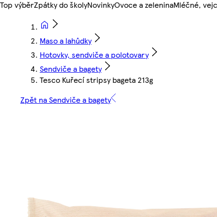
Top výběr
Zpátky do školy
Novinky
Ovoce a zelenina
Mléčné, vejc
Maso a lahůdky
Hotovky, sendviče a polotovary
Sendviče a bagety
Tesco Kuřecí stripsy bageta 213g
Zpět na Sendviče a bagety