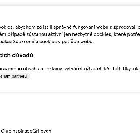
kies, abychom zajistili správné fungování webu a zpracovali 
ém případě zůstanou aktivní jen nezbytné cookies, které pot
odkaz Soukromí a cookies v patičce webu.
ících důvodů
azeného obsahu a reklamy, vytvářet uživatelské statistiky, uk
znam partnerů.
 Club
Inspirace
Grilování