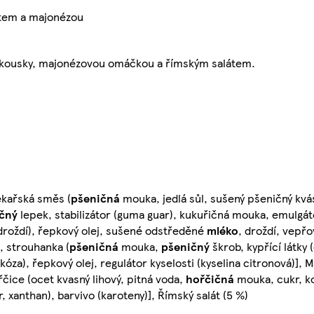
átem a majonézou
i kousky, majonézovou omáčkou a římským salátem.
ekařská směs (
pšeničná
mouka, jedlá sůl, sušený pšeničný kvá
čný
lepek, stabilizátor (guma guar), kukuřičná mouka, emulgáto
 droždí), řepkový olej, sušené odstředěné
mléko
, droždí, vepř
, strouhanka (
pšeničná
mouka,
pšeničný
škrob, kypřící látky 
ukóza), řepkový olej, regulátor kyselosti (kyselina citronová)],
čice (ocet kvasný lihový, pitná voda,
hořčičná
mouka, cukr, ko
r, xanthan), barvivo (karoteny)], Římský salát (5 %)