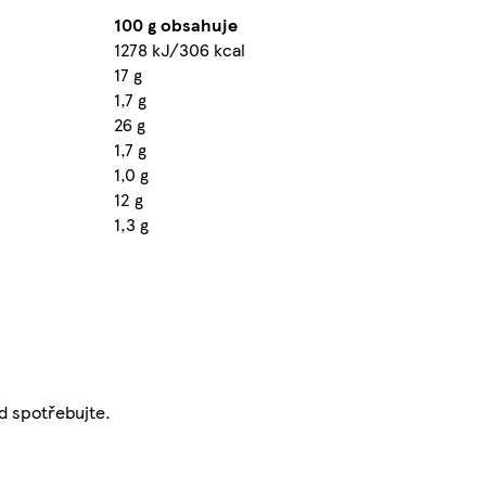
100 g obsahuje
1278 kJ/306 kcal
17 g
1,7 g
26 g
1,7 g
1,0 g
12 g
1,3 g
ed spotřebujte.