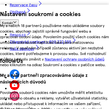
Rezervace času
Oblíbené
Nastavení soukromí a cookies
Kontakt
My a našich 18 partnerů používáme nebo ukládáme soubory
cookies, abychom zajistili správné fungování webu a
itesco.cz
zpracovali osobní údaje. Povolením použití všech cookies nám
Zákaznické centrum - 800 222 555
umožníte zobrazovat například také personalizovanou
reklamu. V opačném případě zůstanou aktivní jen nezbytné
Naše obchody
cookies, které potřebujeme k provozu webu. Své rozhodnutí
můžete kdykoliv změnit v
Nastavení ochrany osobních údajů
followUs
nebo kliknutím na odkaz Soukromí a cookies v patičce webu.
My a naši partneři zpracováváme údaje z
následujících důvodů
Povolením souborů cookies nám umožníte měřit efektivitu
zobrazeného obsahu a reklamy, vytvářet uživatelské statistiky,
ukládat nebo přistupovat k informacím ve vašem zařízení,
©
Tesco Stores ČR a.s. 2026