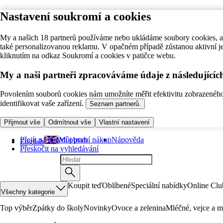
Nastavení soukromí a cookies
My a našich 18 partnerů používáme nebo ukládáme soubory cookies, ab
také personalizovanou reklamu. V opačném případě zůstanou aktivní j
kliknutím na odkaz Soukromí a cookies v patičce webu.
My a naši partneři zpracováváme údaje z následující
Povolením souborů cookies nám umožníte měřit efektivitu zobrazeného o
identifikovat vaše zařízení.
Seznam partnerů.
Přijmout vše
Odmítnout vše
Vlastní nastavení
Přejít na hlavní obsah
Můj první nákup
Nápověda
English
Přeskočit na vyhledávání
Koupit teď
Oblíbené
Speciální nabídky
Online Clu
Všechny kategorie
Top výběr
Zpátky do školy
Novinky
Ovoce a zelenina
Mléčné, vejce a m