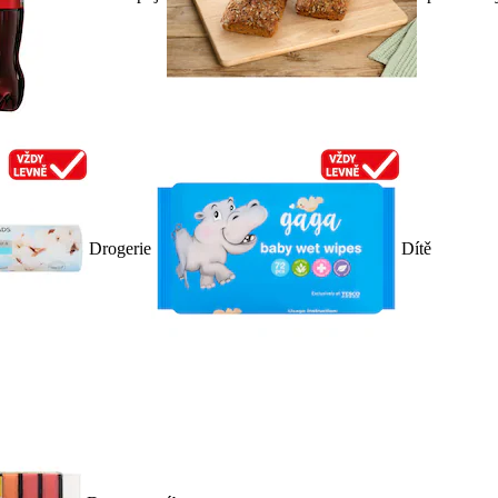
Drogerie
Dítě