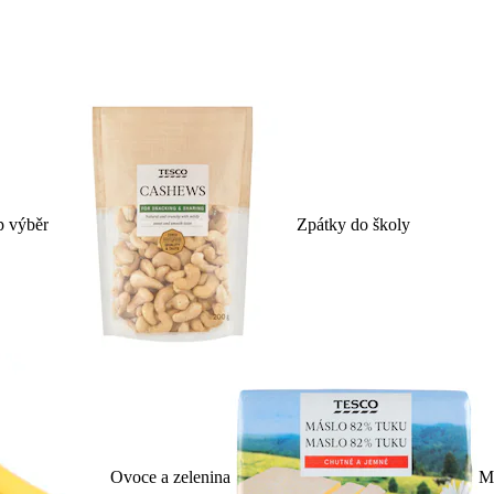
p výběr
Zpátky do školy
Ovoce a zelenina
Ml