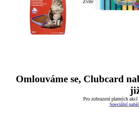
Zvíře
Omlouváme se, Clubcard nabíd
ji
Pro zobrazení platných akcí 
Speciální nabí