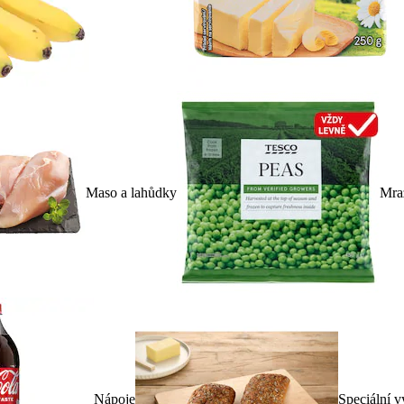
Maso a lahůdky
Mra
Nápoje
Speciální v