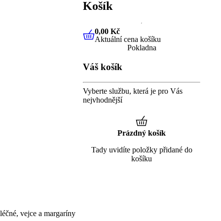
Košík
0,00 Kč
Aktuální cena košíku
0,00 Kč
Aktuální cena košíku
Pokladna
Váš košík
Vyberte službu, která je pro Vás
nejvhodnější
Prázdný košík
Tady uvidíte položky přidané do
košíku
éčné, vejce a margaríny