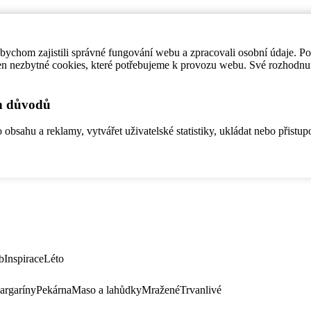
ychom zajistili správné fungování webu a zpracovali osobní údaje. P
en nezbytné cookies, které potřebujeme k provozu webu. Své rozhodnu
ch důvodů
bsahu a reklamy, vytvářet uživatelské statistiky, ukládat nebo přistup
b
Inspirace
Léto
argaríny
Pekárna
Maso a lahůdky
Mražené
Trvanlivé