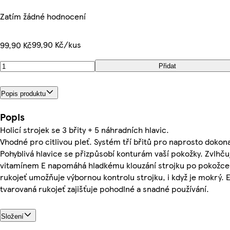
Zatím žádné hodnocení
99,90 Kč/kus
99,90 Kč
Přidat
Popis produktu
Popis
Holicí strojek se 3 břity + 5 náhradních hlavic.
Vhodné pro citlivou pleť. Systém tří břitů pro naprosto dokona
Pohyblivá hlavice se přizpůsobí konturám vaší pokožky. Zvlhču
vitamínem E napomáhá hladkému klouzání strojku po pokožc
rukojeť umožňuje výbornou kontrolu strojku, i když je mokrý.
tvarovaná rukojeť zajišťuje pohodlné a snadné používání.
Složení