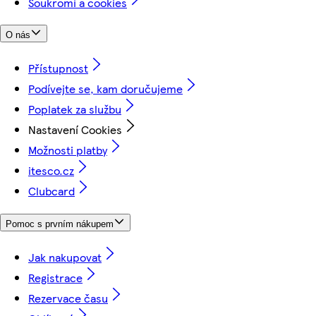
Soukromí a cookies
O nás
Přístupnost
Podívejte se, kam doručujeme
Poplatek za službu
Nastavení Cookies
Možnosti platby
itesco.cz
Clubcard
Pomoc s prvním nákupem
Jak nakupovat
Registrace
Rezervace času