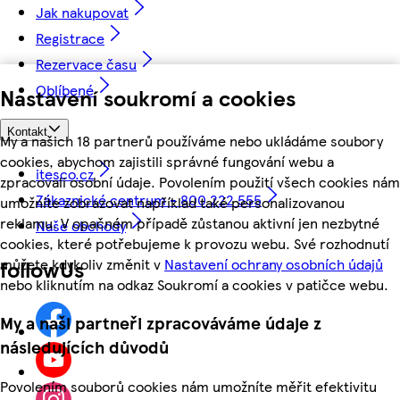
Jak nakupovat
Registrace
Rezervace času
Oblíbené
Nastavení soukromí a cookies
Kontakt
My a našich 18 partnerů používáme nebo ukládáme soubory
cookies, abychom zajistili správné fungování webu a
itesco.cz
zpracovali osobní údaje. Povolením použití všech cookies nám
Zákaznické centrum - 800 222 555
umožníte zobrazovat například také personalizovanou
reklamu. V opačném případě zůstanou aktivní jen nezbytné
Naše obchody
cookies, které potřebujeme k provozu webu. Své rozhodnutí
můžete kdykoliv změnit v
Nastavení ochrany osobních údajů
followUs
nebo kliknutím na odkaz Soukromí a cookies v patičce webu.
My a naši partneři zpracováváme údaje z
následujících důvodů
Povolením souborů cookies nám umožníte měřit efektivitu