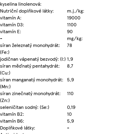
kyselina linolenová:
Nutriční doplňkové látky:
m.j./kg:
vitamín A:
19000
vitamín D3:
1100
vitamín E:
90
-
mg/kg:
síran železnatý monohydrát:
78
(Fe:)
jodičnan vápenatý bezvodý: (I:)
1,9
síran měďnatý pentahydrát:
8,7
(Cu:)
síran manganatý monohydrát:
5,9
(Mn:)
síran zinečnatý monohydrát:
110
(Zn:)
seleničitan sodný: (Se:)
0,19
vitamín B2:
10
vitamín B6:
5,9
Doplňkové látky:
-