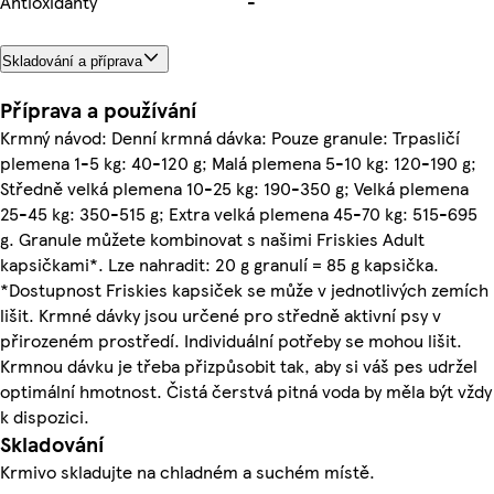
Antioxidanty
-
Skladování a příprava
Příprava a používání
Krmný návod: Denní krmná dávka: Pouze granule: Trpasličí
plemena 1-5 kg: 40-120 g; Malá plemena 5-10 kg: 120-190 g;
Středně velká plemena 10-25 kg: 190-350 g; Velká plemena
25-45 kg: 350-515 g; Extra velká plemena 45-70 kg: 515-695
g. Granule můžete kombinovat s našimi Friskies Adult
kapsičkami*. Lze nahradit: 20 g granulí = 85 g kapsička.
*Dostupnost Friskies kapsiček se může v jednotlivých zemích
lišit. Krmné dávky jsou určené pro středně aktivní psy v
přirozeném prostředí. Individuální potřeby se mohou lišit.
Krmnou dávku je třeba přizpůsobit tak, aby si váš pes udržel
optimální hmotnost. Čistá čerstvá pitná voda by měla být vždy
k dispozici.
Skladování
Krmivo skladujte na chladném a suchém místě.