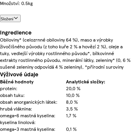
Množství: 0.5kg
Složení
Ingredience
Obiloviny* (celozrnné obiloviny 64 %), maso a výrobky
živočišného původu (z toho kuře 2 % a hovězí 2 %), oleje a
tuky, vedlejší výrobky rostlinného původu*, bílkovinné
extrakty rostlinného původu, minerální látky, zeleniny* (0, 6 %
sušené zeleniny odpovídá 4 % zeleniny), *přírodní suroviny
Výživové údaje
Běžné hodnoty
Analytické složky:
protein:
20,0 %
obsah tuku:
10,0 %
obsah anorganických látek:
8,0 %
hrubá vláknina:
3,5 %
omega-6 mastná kyselina:
1,7 %
kyselina linolová:
omega-3 mastná kyselina:
0,1 %