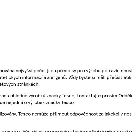
nována nejvyšší péče, jsou předpisy pro výrobu potravin neust
etetických informací a alergenů. Vždy byste si měli přečíst eti
etových stránkách.
 radu ohledně výrobků značky Tesco, kontaktujte prosím Odděl
se nejedná o výrobek značky Tesco.
ualizovány, Tesco nemůže přijmout odpovědnost za jakékoliv ne
a nemohou být jakkoliv reprodukovány bez předchozího souhla