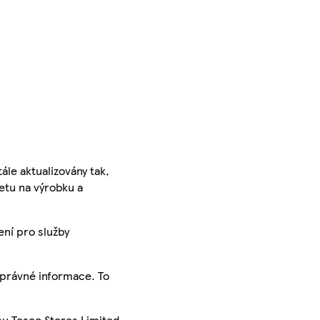
ále aktualizovány tak,
ketu na výrobku a
ení pro služby
správné informace. To
su Tesco Stores Limited