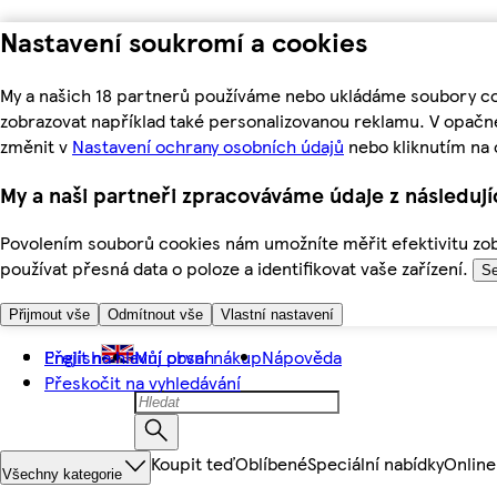
Nastavení soukromí a cookies
My a našich 18 partnerů používáme nebo ukládáme soubory coo
zobrazovat například také personalizovanou reklamu. V opačn
změnit v
Nastavení ochrany osobních údajů
nebo kliknutím na 
My a naši partneři zpracováváme údaje z následuj
Povolením souborů cookies nám umožníte měřit efektivitu zobr
používat přesná data o poloze a identifikovat vaše zařízení.
Se
Přijmout vše
Odmítnout vše
Vlastní nastavení
Přejít na hlavní obsah
English
Můj první nákup
Nápověda
Přeskočit na vyhledávání
Koupit teď
Oblíbené
Speciální nabídky
Online
Všechny kategorie