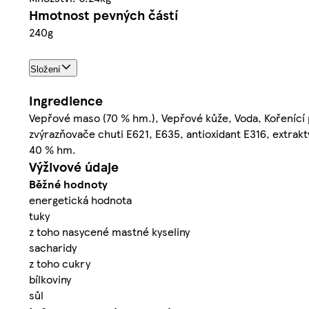
Hmotnost pevných částí
240g
Složení
Ingredience
Vepřové maso (70 % hm.), Vepřové kůže, Voda, Kořenící p
zvýrazňovače chuti E621, E635, antioxidant E316, extrakt
40 % hm.
Výživové údaje
Běžné hodnoty
energetická hodnota
tuky
z toho nasycené mastné kyseliny
sacharidy
z toho cukry
bílkoviny
sůl