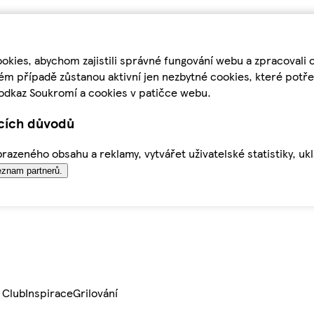
kies, abychom zajistili správné fungování webu a zpracovali 
ém případě zůstanou aktivní jen nezbytné cookies, které pot
odkaz Soukromí a cookies v patičce webu.
ících důvodů
azeného obsahu a reklamy, vytvářet uživatelské statistiky, uk
znam partnerů.
 Club
Inspirace
Grilování