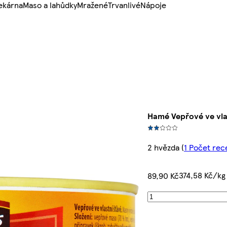
ekárna
Maso a lahůdky
Mražené
Trvanlivé
Nápoje
Hamé Vepřové ve vla
2 hvězda
(
1 Počet rec
374,58 Kč/kg
89,90 Kč