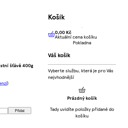
Košík
0,00 Kč
Aktuální cena košíku
0,00 Kč
Aktuální cena košíku
Pokladna
Váš košík
stní šťávě 400g
Vyberte službu, která je pro Vás
nejvhodnější
enzí
)
Prázdný košík
Tady uvidíte položky přidané do
Přidat
košíku