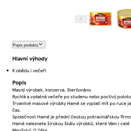
Popis produktu
Hlavní výhody
K obědu i večeři
Popis
Masný výrobek, konzerva. Sterilováno.
Rychlá a vydatná večeře po studenu nebo poctivý polotov
Trvanlivé masové výrobky Hamé se vyplatí mít po ruce ja
čas.
Společnost Hamé je přední českou potravinářskou firmou
Hamé naleznete širokou škálu výrobků, které Vám i celé v
Množství: 0.24kg