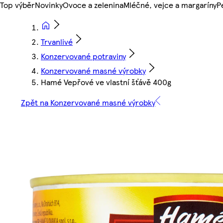
Top výběr
Novinky
Ovoce a zelenina
Mléčné, vejce a margaríny
P
Trvanlivé
Konzervované potraviny
Konzervované masné výrobky
Hamé Vepřové ve vlastní šťávě 400g
Zpět na Konzervované masné výrobky