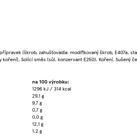
řípravek (škrob, zahušťovadla: modifikovaný škrob, E407a, stab
y koření), Solící směs (sůl, konzervant E250), Koření, Sušený 
na 100 výrobku:
1296 kJ / 314 kcal
29,1 g
9,7 g
0,7 g
0,0 g
12,1 g
1,2 g