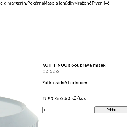
e a margaríny
Pekárna
Maso a lahůdky
Mražené
Trvanlivé
KOH-I-NOOR Souprava misek
Zatím žádné hodnocení
27,90 Kč/kus
27,90 Kč
Přidat