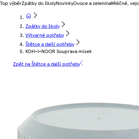
Top výběr
Zpátky do školy
Novinky
Ovoce a zelenina
Mléčné, vejc
Zpátky do školy
Výtvarné potřeby
Štětce a další potřeby
KOH-I-NOOR Souprava misek
Zpět na Štětce a další potřeby