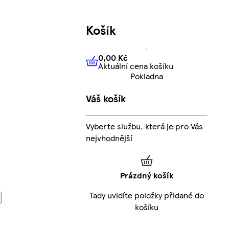
Košík
0,00 Kč
Aktuální cena košíku
0,00 Kč
Aktuální cena košíku
Pokladna
Váš košík
Vyberte službu, která je pro Vás
nejvhodnější
Prázdný košík
Tady uvidíte položky přidané do
košíku