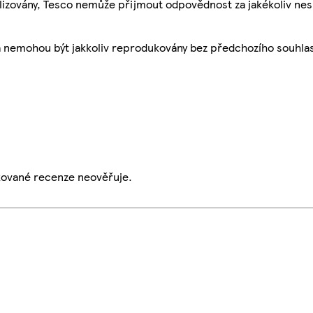
ualizovány, Tesco nemůže přijmout odpovědnost za jakékoliv ne
a nemohou být jakkoliv reprodukovány bez předchozího souhla
ikované recenze neověřuje.