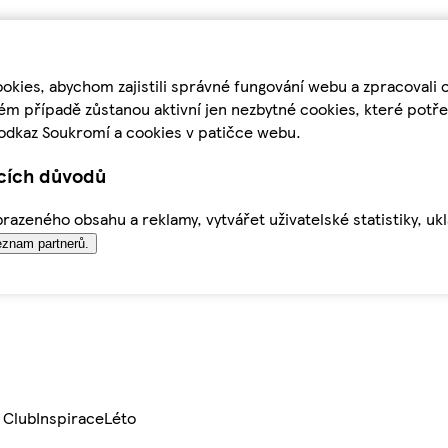
kies, abychom zajistili správné fungování webu a zpracovali 
ém případě zůstanou aktivní jen nezbytné cookies, které pot
odkaz Soukromí a cookies v patičce webu.
ících důvodů
azeného obsahu a reklamy, vytvářet uživatelské statistiky, uk
znam partnerů.
 Club
Inspirace
Léto