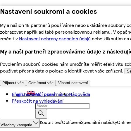
Nastavení soukromí a cookies
My a našich 18 partnerů používáme nebo ukládáme soubory coo
zobrazovat například také personalizovanou reklamu. V opačn
změnit v
Nastavení ochrany osobních údajů
nebo kliknutím na 
My a naši partneři zpracováváme údaje z následuj
Povolením souborů cookies nám umožníte měřit efektivitu zobr
používat přesná data o poloze a identifikovat vaše zařízení.
Se
Přijmout vše
Odmítnout vše
Vlastní nastavení
Přejít na hlavní obsah
English
Můj první nákup
Nápověda
Přeskočit na vyhledávání
Koupit teď
Oblíbené
Speciální nabídky
Online
Všechny kategorie