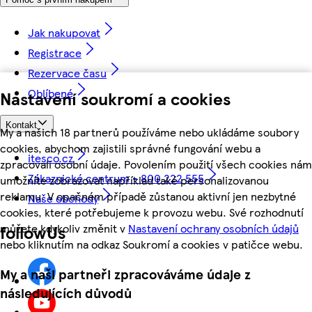
Jak nakupovat
Registrace
Rezervace času
Oblíbené
Nastavení soukromí a cookies
Kontakt
My a našich 18 partnerů používáme nebo ukládáme soubory
cookies, abychom zajistili správné fungování webu a
itesco.cz
zpracovali osobní údaje. Povolením použití všech cookies nám
Zákaznické centrum - 800 222 555
umožníte zobrazovat například také personalizovanou
reklamu. V opačném případě zůstanou aktivní jen nezbytné
Naše obchody
cookies, které potřebujeme k provozu webu. Své rozhodnutí
můžete kdykoliv změnit v
Nastavení ochrany osobních údajů
followUs
nebo kliknutím na odkaz Soukromí a cookies v patičce webu.
My a naši partneři zpracováváme údaje z
následujících důvodů