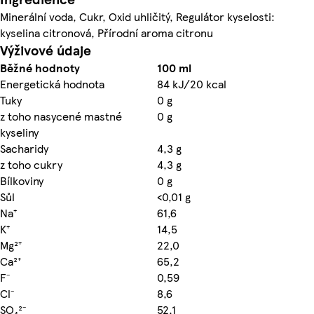
Minerální voda, Cukr, Oxid uhličitý, Regulátor kyselosti:
kyselina citronová, Přírodní aroma citronu
Výživové údaje
Běžné hodnoty
100 ml
Energetická hodnota
84 kJ/20 kcal
Tuky
0 g
z toho nasycené mastné
0 g
kyseliny
Sacharidy
4,3 g
z toho cukry
4,3 g
Bílkoviny
0 g
Sůl
<0,01 g
Na⁺
61,6
K⁺
14,5
Mg²⁺
22,0
Ca²⁺
65,2
F⁻
0,59
Cl⁻
8,6
SO₄²⁻
52,1