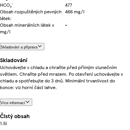
HCO₃⁻
477
Obsah rozpuštěných pevných
466 mg/l
látek:
Obsah minerálních látek v
-
mg/l
Skladování a příprava
Skladování
Uchovávejte v chladu a chraňte před přímým slunečním
světlem. Chraňte před mrazem. Po otevření uchovávejte v
chladu a spotřebujte do 3 dnů. Minimální trvanlivost do
konce: viz horní část lahve.
Více informací
Čistý obsah
1.5l