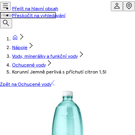
Přejít na hlavní obsah
Přeskočit na vyhledávání
Nápoje
Vody, minerálky a funkční vody
Ochucené vody
Korunní Jemně perlivá s příchutí citron 1,5l
Zpět na Ochucené vody