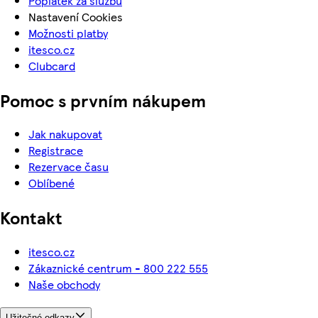
Poplatek za službu
Nastavení Cookies
Možnosti platby
itesco.cz
Clubcard
Pomoc s prvním nákupem
Jak nakupovat
Registrace
Rezervace času
Oblíbené
Kontakt
itesco.cz
Zákaznické centrum - 800 222 555
Naše obchody
Užitečné odkazy