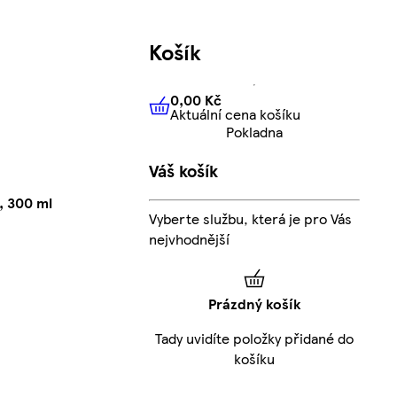
Košík
0,00 Kč
Aktuální cena košíku
0,00 Kč
Aktuální cena košíku
Pokladna
Váš košík
, 300 ml
Vyberte službu, která je pro Vás
nejvhodnější
Prázdný košík
Tady uvidíte položky přidané do
košíku