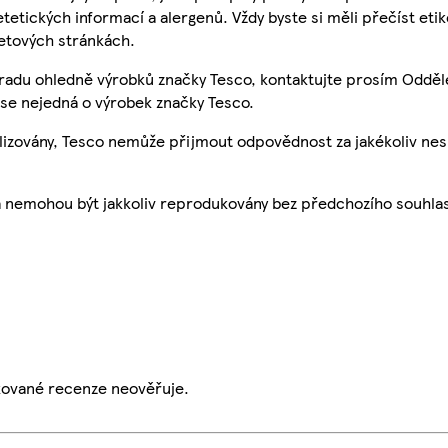
etetických informací a alergenů. Vždy byste si měli přečíst eti
etových stránkách.
 radu ohledně výrobků značky Tesco, kontaktujte prosím Odděl
se nejedná o výrobek značky Tesco.
ualizovány, Tesco nemůže přijmout odpovědnost za jakékoliv ne
a nemohou být jakkoliv reprodukovány bez předchozího souhla
ikované recenze neověřuje.