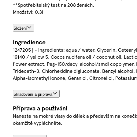
**Spotřebitelský test na 208 ženách.
Množství: 0.3l
Složení
Ingredience
1247205 j - ingredients: aqua / water, Glycerin, Cetear
19140 / yellow 5, Cocos nucifera oil / coconut oil, Lacti
flower extract, Peg-150/decyl alcohol/smdi copolymer, P
Trideceth-3, Chlorhexidine digluconate, Benzyl alcohol, 
Alpha-isomethyl ionone, Geraniol, Citronellol, Potassium 
Skladování a příprava
Příprava a používání
Naneste na mokré vlasy do délek a předevíšm na konečky
okamžitě vypláchněte.