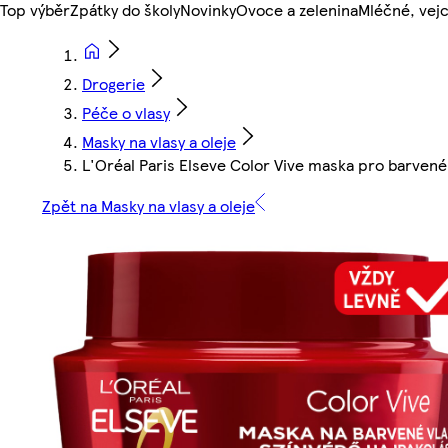
Top výběr
Zpátky do školy
Novinky
Ovoce a zelenina
Mléčné, vejc
Drogerie
Péče o vlasy
Masky na vlasy a oleje
L'Oréal Paris Elseve Color Vive maska pro barvené
Zpět na Masky na vlasy a oleje