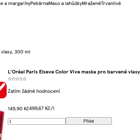
e a margaríny
Pekárna
Maso a lahůdky
Mražené
Trvanlivé
 vlasy, 300 ml
L'Oréal Paris Elseve Color Vive maska pro barvené vlasy
Zatím žádné hodnocení
499,67 Kč/l
149,90 Kč
Přidat