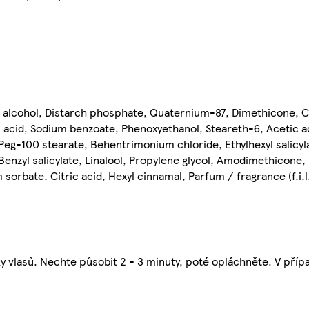
yl alcohol, Distarch phosphate, Quaternium-87, Dimethicone, Ci
c acid, Sodium benzoate, Phenoxyethanol, Steareth-6, Acetic ac
eg-100 stearate, Behentrimonium chloride, Ethylhexyl salicyla
Benzyl salicylate, Linalool, Propylene glycol, Amodimethicone, 
sorbate, Citric acid, Hexyl cinnamal, Parfum / fragrance (f.i.l
 vlasů. Nechte působit 2 - 3 minuty, poté opláchněte. V přípa