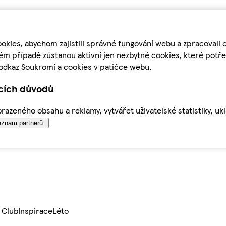
kies, abychom zajistili správné fungování webu a zpracovali 
ém případě zůstanou aktivní jen nezbytné cookies, které pot
odkaz Soukromí a cookies v patičce webu.
ících důvodů
azeného obsahu a reklamy, vytvářet uživatelské statistiky, uk
znam partnerů.
 Club
Inspirace
Léto