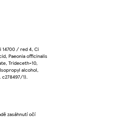
 14700 / red 4, Ci
id, Paeonia officinalis
te, Trideceth-10,
Isopropyl alcohol,
. c278497/1).
dě zasáhnutí očí