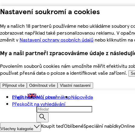
Nastavení soukromí a cookies
My a našich 18 partnerů používáme nebo ukládáme soubory coo
zobrazovat například také personalizovanou reklamu. V opačn
změnit v
Nastavení ochrany osobních údajů
nebo kliknutím na 
My a naši partneři zpracováváme údaje z následuj
Povolením souborů cookies nám umožníte měřit efektivitu zobr
používat přesná data o poloze a identifikovat vaše zařízení.
Se
Přijmout vše
Odmítnout vše
Vlastní nastavení
Přejít na hlavní obsah
English
Můj první nákup
Nápověda
Přeskočit na vyhledávání
Koupit teď
Oblíbené
Speciální nabídky
Online
Všechny kategorie