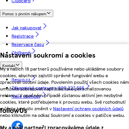
Clubcard
Pomoc s prvním nákupem
Jak nakupovat
Registrace
Rezervace času
Oblíbené
Nastavení soukromí a cookies
Kontakt
My a našich 18 partnerů používáme nebo ukládáme soubory
cookies, abychom zajistili správné fungování webu a
itesco.cz
zpracovali osobní údaje. Povolením použití všech cookies nám
Zákaznické centrum - 800 222 555
umožníte zobrazovat například také personalizovanou
reklamu. V opačném případě zůstanou aktivní jen nezbytné
Naše obchody
cookies, které potřebujeme k provozu webu. Své rozhodnutí
můžete kdykoliv změnit v
Nastavení ochrany osobních údajů
followUs
nebo kliknutím na odkaz Soukromí a cookies v patičce webu.
My a naši partneři zpracováváme údaje z