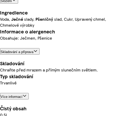
Složení
Ingredience
Voda,
Ječné
slady,
Pšeničný
slad, Cukr, Upravený chmel,
Chmelové výrobky
Informace o alergenech
Obsahuje: Ječmen, Pšenice
Skladování a příprava
Skladování
Chraňte před mrazem a přímým slunečním světlem.
Typ skladování
Trvanlivé
Více informací
Čistý obsah
0.5l