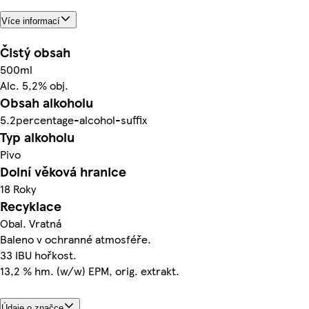
Více informací
Čistý obsah
500ml
Alc. 5,2% obj.
Obsah alkoholu
5.2percentage-alcohol-suffix
Typ alkoholu
Pivo
Dolní věková hranice
18 Roky
Recyklace
Obal. Vratná
Baleno v ochranné atmosféře.
33 IBU hořkost.
13,2 % hm. (w/w) EPM, orig. extrakt.
Údaje o značce