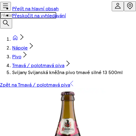
Přejít na hlavní obsah
Přeskočit na vyhledávání
Nápoje
Pivo
Tmavá / polotmavá piva
Svijany Svijanská kněžna pivo tmavé silné 13 500ml
Zpět na Tmavá / polotmavá piva