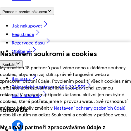
Pomoc s prvním nákupem
Jak nakupovat
Registrace
Rezervace času
Oblíbené
Nastavení soukromí a cookies
Kontakt
My a našich 18 partnerů používáme nebo ukládáme soubory
cookies, abychom zajistili správné fungování webu a
itesco.cz
zpracovali osobní údaje. Povolením použití všech cookies nám
Zákaznické centrum - 800 222 555
umožníte zobrazovat například také personalizovanou
reklamu. V opačném případě zůstanou aktivní jen nezbytné
Naše obchody
cookies, které potřebujeme k provozu webu. Své rozhodnutí
můžete kdykoliv změnit v
Nastavení ochrany osobních údajů
followUs
nebo kliknutím na odkaz Soukromí a cookies v patičce webu.
My a naši partneři zpracováváme údaje z