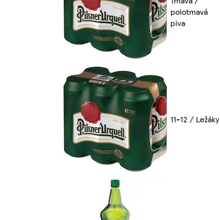
Tmavá /
polotmavá
piva
11-12 / Ležáky