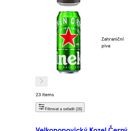
Zahraniční
piva
23 items
Filtrovat a seřadit (16)
Velkopopovický Kozel Černý