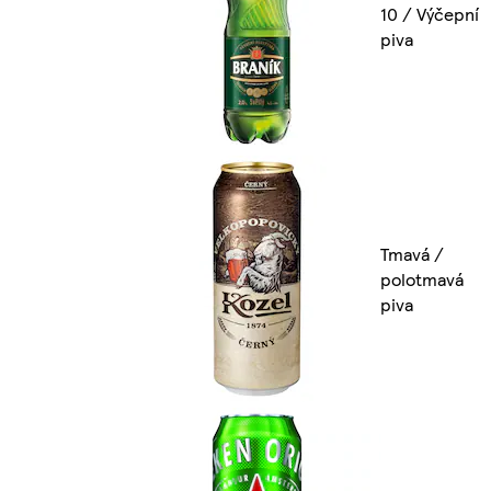
10 / Výčepní
piva
Tmavá /
polotmavá
piva