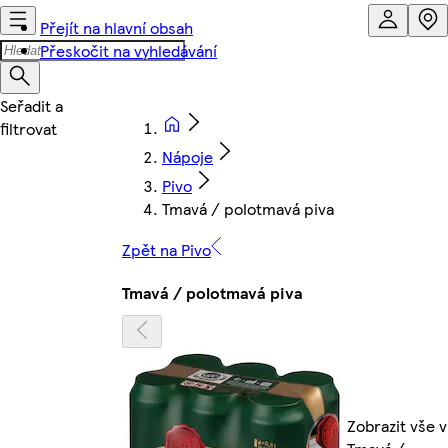
Přejít na hlavní obsah
Přeskočit na vyhledávání
Nápoje
Pivo
Tmavá / polotmavá piva
Zpět na Pivo
Tmavá / polotmavá piva
Zobrazit vše v