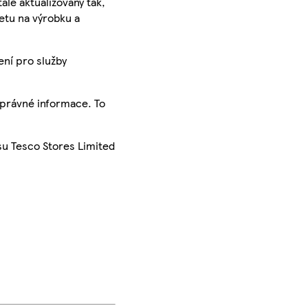
ále aktualizovány tak,
ketu na výrobku a
ení pro služby
správné informace. To
su Tesco Stores Limited