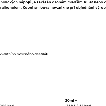
oholických nápojů je zakázán osobám mladším 18 let neb
 alkoholem. Kupní smlouva nevznikne při objednání výrob
valitního ovocného destilátu.
20ml =
 208 kcal
174 kJ / 42 kcal