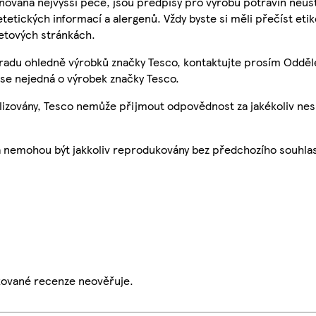
nována nejvyšší péče, jsou předpisy pro výrobu potravin neust
etetických informací a alergenů. Vždy byste si měli přečíst eti
etových stránkách.
 radu ohledně výrobků značky Tesco, kontaktujte prosím Odděl
se nejedná o výrobek značky Tesco.
ualizovány, Tesco nemůže přijmout odpovědnost za jakékoliv ne
a nemohou být jakkoliv reprodukovány bez předchozího souhla
ikované recenze neověřuje.