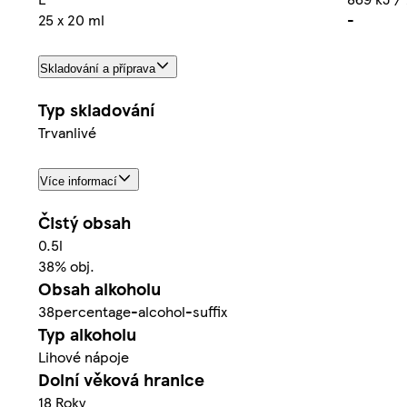
25 x 20 ml
-
Skladování a příprava
Typ skladování
Trvanlivé
Více informací
Čistý obsah
0.5l
38% obj.
Obsah alkoholu
38percentage-alcohol-suffix
Typ alkoholu
Lihové nápoje
Dolní věková hranice
18 Roky