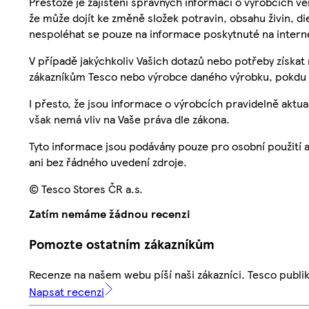
Přestože je zajištění správných informací o výrobcích vě
že může dojít ke změně složek potravin, obsahu živin, di
nespoléhat se pouze na informace poskytnuté na intern
V případě jakýchkoliv Vašich dotazů nebo potřeby získat
zákazníkům Tesco nebo výrobce daného výrobku, pokdu 
I přesto, že jsou informace o výrobcích pravidelně akt
však nemá vliv na Vaše práva dle zákona.
Tyto informace jsou podávány pouze pro osobní použití 
ani bez řádného uvedení zdroje.
© Tesco Stores ČR a.s.
Zatím nemáme žádnou recenzi
Pomozte ostatním zákazníkům
Recenze na našem webu píší naši zákazníci. Tesco publ
Napsat recenzi