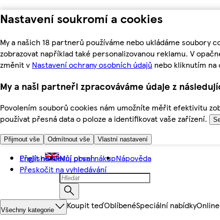
Nastavení soukromí a cookies
My a našich 18 partnerů používáme nebo ukládáme soubory coo
zobrazovat například také personalizovanou reklamu. V opačn
změnit v
Nastavení ochrany osobních údajů
nebo kliknutím na 
My a naši partneři zpracováváme údaje z následuj
Povolením souborů cookies nám umožníte měřit efektivitu zobr
používat přesná data o poloze a identifikovat vaše zařízení.
Se
Přijmout vše
Odmítnout vše
Vlastní nastavení
Přejít na hlavní obsah
English
Můj první nákup
Nápověda
Přeskočit na vyhledávání
Koupit teď
Oblíbené
Speciální nabídky
Online
Všechny kategorie