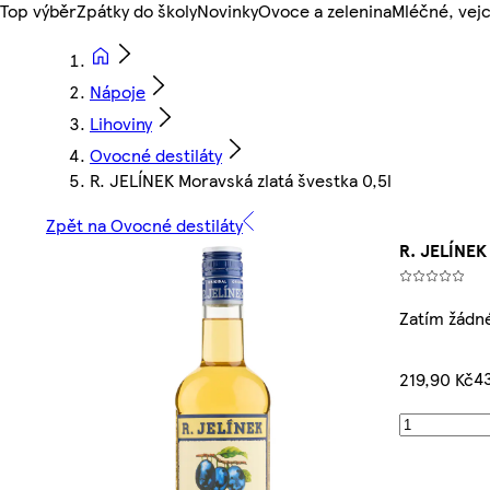
Top výběr
Zpátky do školy
Novinky
Ovoce a zelenina
Mléčné, vejc
Nápoje
Lihoviny
Ovocné destiláty
R. JELÍNEK Moravská zlatá švestka 0,5l
Zpět na Ovocné destiláty
R. JELÍNEK
Zatím žádn
43
219,90 Kč