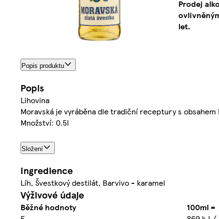
Prodej alk
ovlivněným
let.
Popis produktu
Popis
Lihovina
Moravská je vyráběna dle tradiční receptury s obsahem k
Množství: 0.5l
Složení
Ingredience
Líh, Švestkový destilát, Barvivo - karamel
Výživové údaje
Běžné hodnoty
100ml =
E
869 kJ /