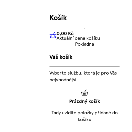
Košík
0,00 Kč
Aktuální cena košíku
0,00 Kč
Aktuální cena košíku
Pokladna
Váš košík
Vyberte službu, která je pro Vás
nejvhodnější
Prázdný košík
Tady uvidíte položky přidané do
košíku