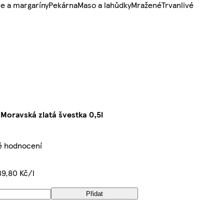
e a margaríny
Pekárna
Maso a lahůdky
Mražené
Trvanlivé
 Moravská zlatá švestka 0,5l
é hodnocení
9,80 Kč/l
Přidat