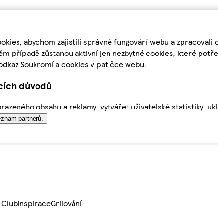
kies, abychom zajistili správné fungování webu a zpracovali 
ém případě zůstanou aktivní jen nezbytné cookies, které pot
odkaz Soukromí a cookies v patičce webu.
ících důvodů
azeného obsahu a reklamy, vytvářet uživatelské statistiky, uk
znam partnerů.
 Club
Inspirace
Grilování