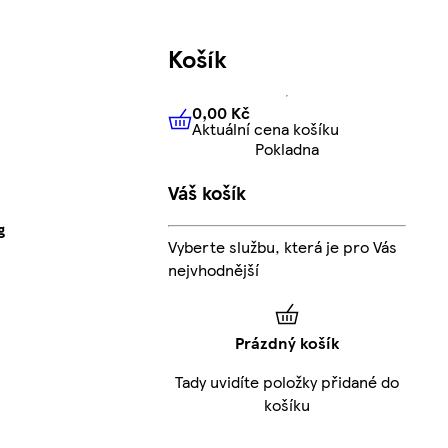
Košík
0,00 Kč
Aktuální cena košíku
0,00 Kč
Aktuální cena košíku
Pokladna
Váš košík
g
Vyberte službu, která je pro Vás
nejvhodnější
Prázdný košík
Tady uvidíte položky přidané do
košíku