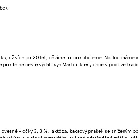
obek
ku, už více jak 30 let, děláme to. co slibujeme. Nasloucháme 
 po stejné cestě vydal i syn Martin, který chce v poctivé tradi
 ovesné vločky 3, 3 %,
laktóza
, kakaový prášek se sníženým 
bambucký tuk, sušená
syrovátka
, sušené odstředěné
mléko
,
só