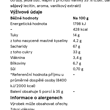
sójový
lecitin, aroma, vanilkový extrakt)
Výživové údaje
Běžné hodnoty
Na 100 g
Energetická hodnota
1798 kJ
-
428 kcal
Tuky
14 g
z toho nasycené mastné kyseliny
4,2 g
Sacharidy
67 g
z toho cukry
33 g
Vláknina
3,4 g
Bílkoviny
6,7 g
Sůl
0,70 g
*Referenční hodnota příjmu u
-
průměrné dospělé osoby (8400
kJ/2000 kcal)
Balení obsahuje 5 porcí à 35 g
-
Informace o alergenech
Výrobek může obsahovat ořechy.
Zdroj vlákniny