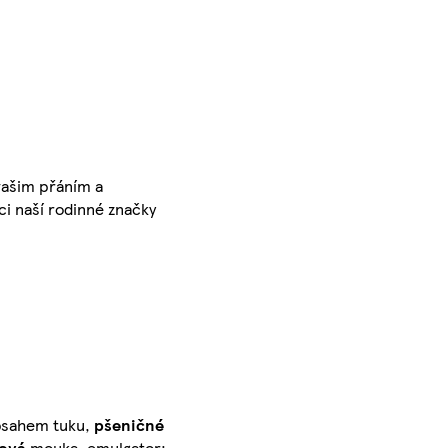
vašim přáním a
ci naší rodinné značky
obsahem tuku,
pšeničné
jová
mouka, emulgator: