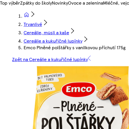
Top výběr
Zpátky do školy
Novinky
Ovoce a zelenina
Mléčné, vejc
Trvanlivé
Cereálie, müsli a kaše
Cereálie a kukuřičné lupínky
Emco Plněné polštářky s vanilkovou příchutí 175g
Zpět na Cereálie a kukuřičné lupínky