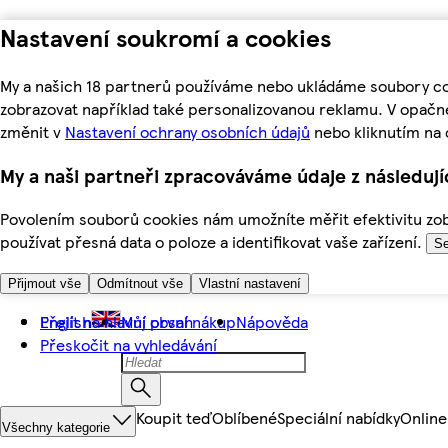
Nastavení soukromí a cookies
My a našich 18 partnerů používáme nebo ukládáme soubory coo
zobrazovat například také personalizovanou reklamu. V opačn
změnit v
Nastavení ochrany osobních údajů
nebo kliknutím na 
My a naši partneři zpracováváme údaje z následuj
Povolením souborů cookies nám umožníte měřit efektivitu zobr
používat přesná data o poloze a identifikovat vaše zařízení.
Se
Přijmout vše
Odmítnout vše
Vlastní nastavení
Přejít na hlavní obsah
English
Můj první nákup
Nápověda
Přeskočit na vyhledávání
Koupit teď
Oblíbené
Speciální nabídky
Online
Všechny kategorie