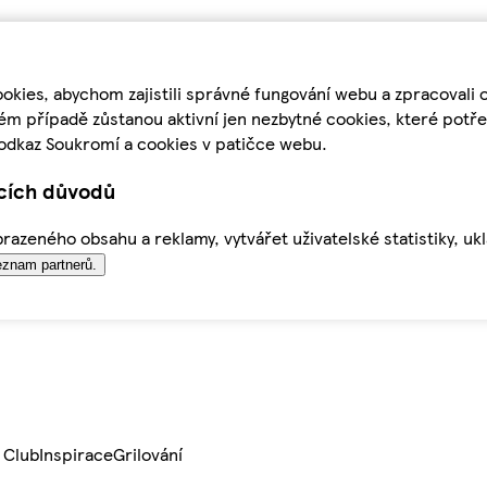
kies, abychom zajistili správné fungování webu a zpracovali 
ém případě zůstanou aktivní jen nezbytné cookies, které pot
odkaz Soukromí a cookies v patičce webu.
ících důvodů
azeného obsahu a reklamy, vytvářet uživatelské statistiky, uk
znam partnerů.
 Club
Inspirace
Grilování