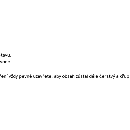
stavu.
ovoce.
ení vždy pevně uzavřete, aby obsah zůstal déle čerstvý a křup