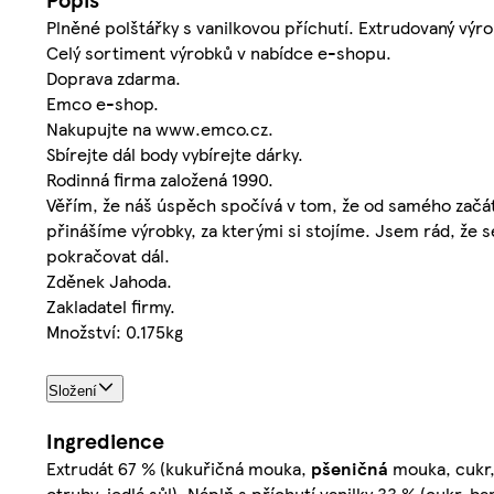
Plněné polštářky s vanilkovou příchutí. Extrudovaný výr
Celý sortiment výrobků v nabídce e-shopu.
Doprava zdarma.
Emco e-shop.
Nakupujte na www.emco.cz.
Sbírejte dál body vybírejte dárky.
Rodinná firma založená 1990.
Věřím, že náš úspěch spočívá v tom, že od samého začát
přinášíme výrobky, za kterými si stojíme. Jsem rád, že se
pokračovat dál.
Zděnek Jahoda.
Zakladatel firmy.
Množství: 0.175kg
Složení
Ingredience
Extrudát 67 % (kukuřičná mouka,
pšeničná
mouka, cukr,
otruby, jedlá sůl), Náplň s příchutí vanilky 33 % (cukr, 