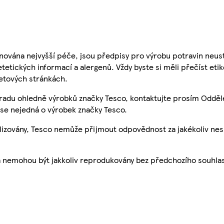
nována nejvyšší péče, jsou předpisy pro výrobu potravin neust
etetických informací a alergenů. Vždy byste si měli přečíst eti
etových stránkách.
 radu ohledně výrobků značky Tesco, kontaktujte prosím Odděl
se nejedná o výrobek značky Tesco.
ualizovány, Tesco nemůže přijmout odpovědnost za jakékoliv ne
a nemohou být jakkoliv reprodukovány bez předchozího souhla