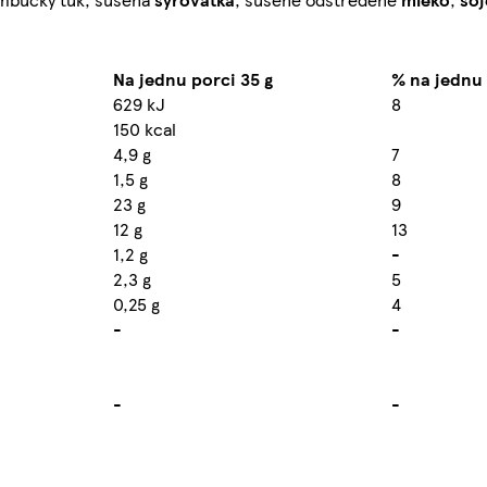
Na jednu porci 35 g
% na jednu
629 kJ
8
150 kcal
4,9 g
7
1,5 g
8
23 g
9
12 g
13
1,2 g
-
2,3 g
5
0,25 g
4
-
-
-
-