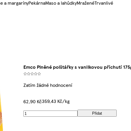
e a margaríny
Pekárna
Maso a lahůdky
Mražené
Trvanlivé
Emco Plněné polštářky s vanilkovou příchutí 175
Zatím žádné hodnocení
359,43 Kč/kg
62,90 Kč
Přidat