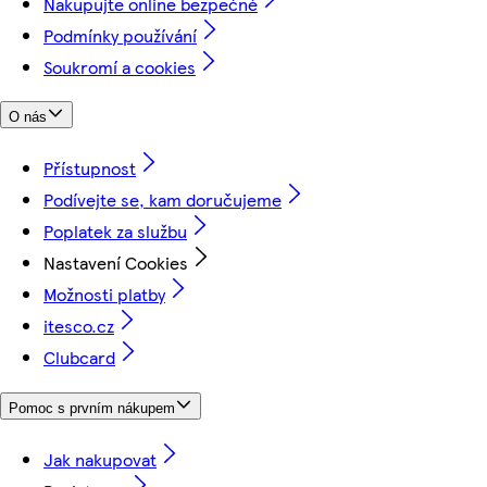
Nakupujte online bezpečně
Podmínky používání
Soukromí a cookies
O nás
Přístupnost
Podívejte se, kam doručujeme
Poplatek za službu
Nastavení Cookies
Možnosti platby
itesco.cz
Clubcard
Pomoc s prvním nákupem
Jak nakupovat