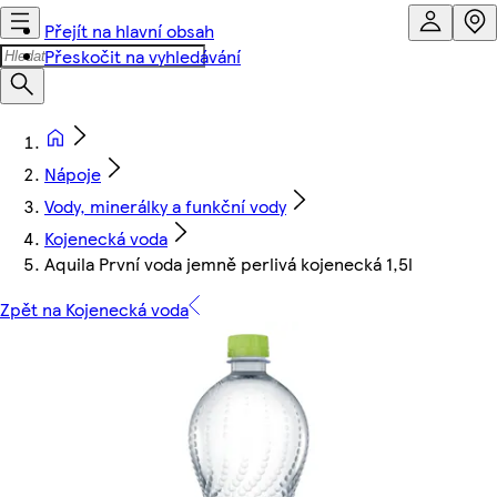
Přejít na hlavní obsah
Přeskočit na vyhledávání
Nápoje
Vody, minerálky a funkční vody
Kojenecká voda
Aquila První voda jemně perlivá kojenecká 1,5l
Zpět na Kojenecká voda