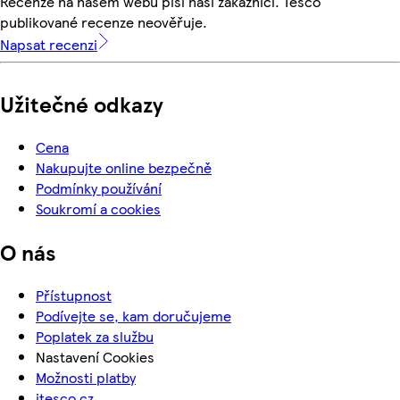
Recenze na našem webu píší naši zákazníci. Tesco
publikované recenze neověřuje.
Napsat recenzi
Užitečné odkazy
Cena
Nakupujte online bezpečně
Podmínky používání
Soukromí a cookies
O nás
Přístupnost
Podívejte se, kam doručujeme
Poplatek za službu
Nastavení Cookies
Možnosti platby
itesco.cz