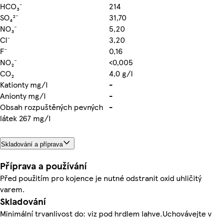
HCO₃⁻
214
SO₄²⁻
31,70
NO₃⁻
5,20
Cl⁻
3,20
F⁻
0,16
NO₂⁻
<0,005
CO₂
4,0 g/l
Kationty mg/l
-
Anionty mg/l
-
Obsah rozpuštěných pevných
-
látek 267 mg/l
Skladování a příprava
Příprava a používání
Před použitím pro kojence je nutné odstranit oxid uhličitý
varem.
Skladování
Minimální trvanlivost do: viz pod hrdlem lahve.Uchovávejte v