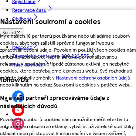
Registrace
Rezervace času
Oblíbené
Nastavení soukromí a cookies
Kontakt
My a našich 18 partnerů používáme nebo ukládáme soubory
cookies, abychom zajistili správné fungování webu a
itesco.cz
zpracovali osobní údaje. Povolením použití všech cookies nám
Zákaznické centrum - 800 222 555
umožníte zobrazovat například také personalizovanou
reklamu. V opačném případě zůstanou aktivní jen nezbytné
Naše obchody
cookies, které potřebujeme k provozu webu. Své rozhodnutí
můžete kdykoliv změnit v
Nastavení ochrany osobních údajů
followUs
nebo kliknutím na odkaz Soukromí a cookies v patičce webu.
My a naši partneři zpracováváme údaje z
následujících důvodů
Povolením souborů cookies nám umožníte měřit efektivitu
zobrazeného obsahu a reklamy, vytvářet uživatelské statistiky,
ukládat nebo přistupovat k informacím ve vašem zařízení,