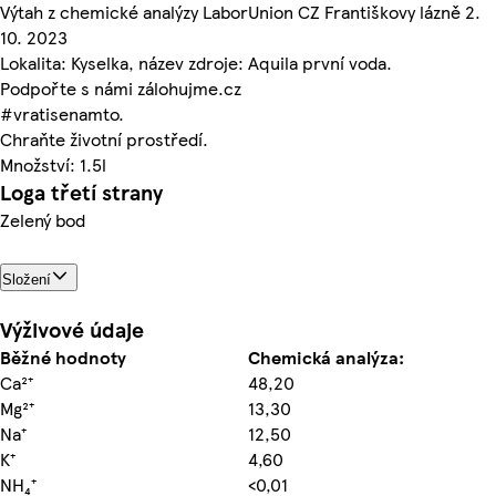
Výtah z chemické analýzy LaborUnion CZ Františkovy lázně 2.
10. 2023
Lokalita: Kyselka, název zdroje: Aquila první voda.
Podpořte s námi zálohujme.cz
#vratisenamto.
Chraňte životní prostředí.
Množství: 1.5l
Loga třetí strany
Zelený bod
Složení
Výživové údaje
Běžné hodnoty
Chemická analýza:
Ca²⁺
48,20
Mg²⁺
13,30
Na⁺
12,50
K⁺
4,60
NH₄⁺
<0,01