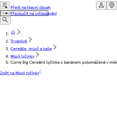
Přejít na hlavní obsah
Přeskočit na vyhledávání
Trvanlivé
Cereálie, müsli a kaše
Müsli tyčinky
Corny Big Cereální tyčinka s banánem polomáčená v ml
Zpět na Müsli tyčinky