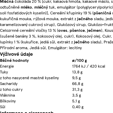
Mléčná
čokoláda 20 % [cukr, kakaová hmota, kakaové máslo, 
odtučněné
mléko
,
mléčný
tuk, emulgátor (polyglycerylpolyri
soli fosfatidových kyselin)], Cereální křupinky 19 % (
pšeničná
kukuřičná mouka, rýžová mouka, extrakt z
ječného
sladu, jedl
karamelizovaný cukrový sirup), Glukózový sirup, Glukózo-frukt
Celozrnné cereální vločky 13 % (
oves
,
pšenice
,
ječmen
), Kou
(sušené banány 3 %, kokosový olej, cukr), Kokosový olej, Cukr,
lupínky 1 % (kukuřice, jedlá sůl, extrakt z
ječného
sladu), Pra
Přírodní aroma, Jedlá sůl, Emulgátor: lecitiny
Výživové údaje
Běžné hodnoty
ø/100 g
Energie
1764 kJ / 420 kcal
Tuky
13,8 g
z toho nasycené mastné kyseliny
9,5 g
Sacharidy
66,8 g
z toho cukry
31,3 g
Vláknina
3,5 g
Bílkoviny
5,1 g
Sůl
0,40 g
Informace o alergenech