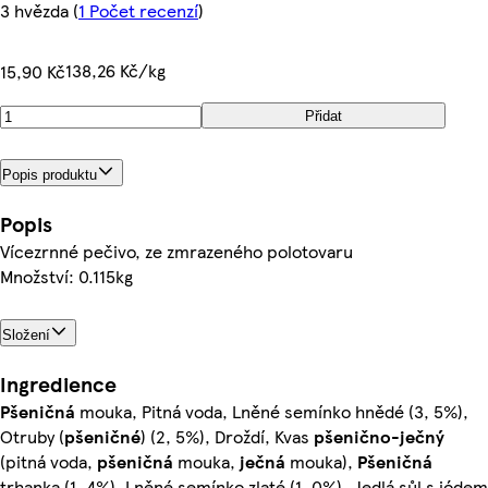
3 hvězda
(
1 Počet recenzí
)
138,26 Kč/kg
15,90 Kč
Přidat
Popis produktu
Popis
Vícezrnné pečivo, ze zmrazeného polotovaru
Množství: 0.115kg
Složení
Ingredience
Pšeničná
mouka, Pitná voda, Lněné semínko hnědé (3, 5%),
Otruby (
pšeničné
) (2, 5%), Droždí, Kvas
pšenično
-
ječný
(pitná voda,
pšeničná
mouka,
ječná
mouka),
Pšeničná
trhanka (1, 4%), Lněné semínko zlaté (1, 0%), Jedlá sůl s jódem