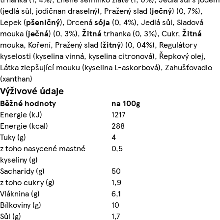
(jedlá sůl, jodičnan draselný), Pražený slad (
ječný
) (0, 7%),
Lepek (
pšeničný
), Drcená
sója
(0, 4%), Jedlá sůl, Sladová
mouka (
ječná
) (0, 3%),
Žitná
trhanka (0, 3%), Cukr,
Žitná
mouka, Koření, Pražený slad (
žitný
) (0, 04%), Regulátory
kyselosti (kyselina vinná, kyselina citronová), Řepkový olej,
Látka zlepšující mouku (kyselina L-askorbová), Zahušťovadlo
(xanthan)
Výživové údaje
Běžné hodnoty
na 100g
Energie (kJ)
1217
Energie (kcal)
288
Tuky (g)
4
z toho nasycené mastné
0,5
kyseliny (g)
Sacharidy (g)
50
z toho cukry (g)
1,9
Vláknina (g)
6,1
Bílkoviny (g)
10
Sůl (g)
1,7