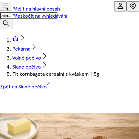
Přejít na hlavní obsah
Přeskočit na vyhledávání
Pekárna
Volné pečivo
Slané pečivo
Fit kornbageta cereální s kváskem 115g
Zpět na Slané pečivo