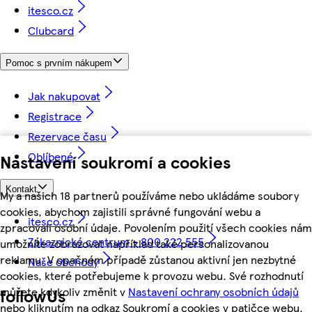
itesco.cz
Clubcard
Pomoc s prvním nákupem
Jak nakupovat
Registrace
Rezervace času
Oblíbené
Nastavení soukromí a cookies
Kontakt
My a našich 18 partnerů používáme nebo ukládáme soubory
cookies, abychom zajistili správné fungování webu a
itesco.cz
zpracovali osobní údaje. Povolením použití všech cookies nám
Zákaznické centrum - 800 222 555
umožníte zobrazovat například také personalizovanou
reklamu. V opačném případě zůstanou aktivní jen nezbytné
Naše obchody
cookies, které potřebujeme k provozu webu. Své rozhodnutí
můžete kdykoliv změnit v
Nastavení ochrany osobních údajů
followUs
nebo kliknutím na odkaz Soukromí a cookies v patičce webu.