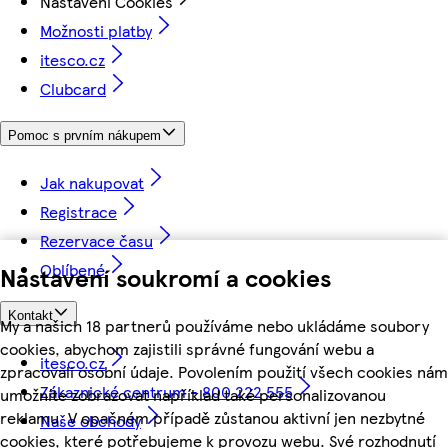
Nastavení Cookies
Možnosti platby
itesco.cz
Clubcard
Pomoc s prvním nákupem
Jak nakupovat
Registrace
Rezervace času
Oblíbené
Nastavení soukromí a cookies
Kontakt
My a našich 18 partnerů používáme nebo ukládáme soubory
cookies, abychom zajistili správné fungování webu a
itesco.cz
zpracovali osobní údaje. Povolením použití všech cookies nám
Zákaznické centrum - 800 222 555
umožníte zobrazovat například také personalizovanou
reklamu. V opačném případě zůstanou aktivní jen nezbytné
Naše obchody
cookies, které potřebujeme k provozu webu. Své rozhodnutí