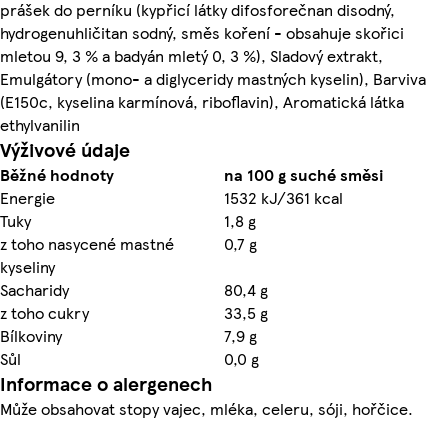
prášek do perníku (kypřicí látky difosforečnan disodný,
hydrogenuhličitan sodný, směs koření - obsahuje skořici
mletou 9, 3 % a badyán mletý 0, 3 %), Sladový extrakt,
Emulgátory (mono- a diglyceridy mastných kyselin), Barviva
(E150c, kyselina karmínová, riboflavin), Aromatická látka
ethylvanilin
Výživové údaje
Běžné hodnoty
na 100 g suché směsi
Energie
1532 kJ/361 kcal
Tuky
1,8 g
z toho nasycené mastné
0,7 g
kyseliny
Sacharidy
80,4 g
z toho cukry
33,5 g
Bílkoviny
7,9 g
Sůl
0,0 g
Informace o alergenech
Může obsahovat stopy vajec, mléka, celeru, sóji, hořčice.