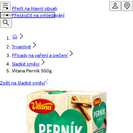
Přejít na hlavní obsah
Přeskočit na vyhledávání
Trvanlivé
Přísady na vaření a pečení
Sladké směsi
Vitana Perník 550g
Zpět na Sladké směsi