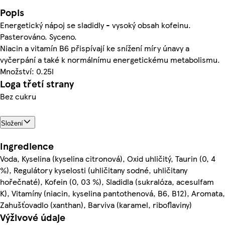
Popis
Energetický nápoj se sladidly - vysoký obsah kofeinu.
Pasterováno. Syceno.
Niacin a vitamín B6 přispívají ke snížení míry únavy a
vyčerpání a také k normálnímu energetickému metabolismu.
Množství: 0.25l
Loga třetí strany
Bez cukru
Složení
Ingredience
Voda, Kyselina (kyselina citronová), Oxid uhličitý, Taurin (0, 4
%), Regulátory kyselosti (uhličitany sodné, uhličitany
hořečnaté), Kofein (0, 03 %), Sladidla (sukralóza, acesulfam
K), Vitamíny (niacin, kyselina pantothenová, B6, B12), Aromata,
Zahušťovadlo (xanthan), Barviva (karamel, riboflaviny)
Výživové údaje