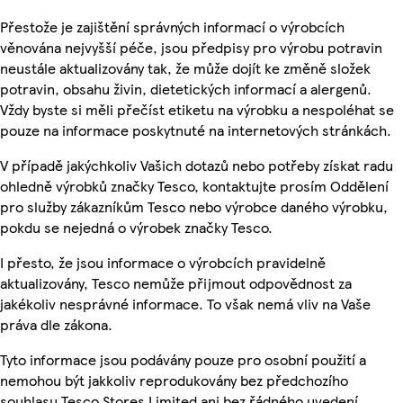
Přestože je zajištění správných informací o výrobcích
věnována nejvyšší péče, jsou předpisy pro výrobu potravin
neustále aktualizovány tak, že může dojít ke změně složek
potravin, obsahu živin, dietetických informací a alergenů.
Vždy byste si měli přečíst etiketu na výrobku a nespoléhat se
pouze na informace poskytnuté na internetových stránkách.
V případě jakýchkoliv Vašich dotazů nebo potřeby získat radu
ohledně výrobků značky Tesco, kontaktujte prosím Oddělení
pro služby zákazníkům Tesco nebo výrobce daného výrobku,
pokdu se nejedná o výrobek značky Tesco.
I přesto, že jsou informace o výrobcích pravidelně
aktualizovány, Tesco nemůže přijmout odpovědnost za
jakékoliv nesprávné informace. To však nemá vliv na Vaše
práva dle zákona.
Tyto informace jsou podávány pouze pro osobní použití a
nemohou být jakkoliv reprodukovány bez předchozího
souhlasu Tesco Stores Limited ani bez řádného uvedení