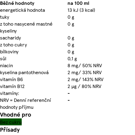
Běžné hodnoty
na 100 ml
energetická hodnota
13 kJ (3 kcal)
tuky
0 g
z toho nasycené mastné
0 g
kyseliny
sacharidy
0 g
z toho cukry
0 g
bílkoviny
0 g
sůl
0,1 g
niacin
8 mg/ 50% NRV
kyselina pantothenová
2 mg/ 33% NRV
vitamín B6
2 mg/ 143% NRV
vitamín B12
2 µg / 80% NRV
vitamíny:
-
NRV = Denní referenční
-
hodnoty příjmu
Vhodné pro
Bez cukru
Přísady