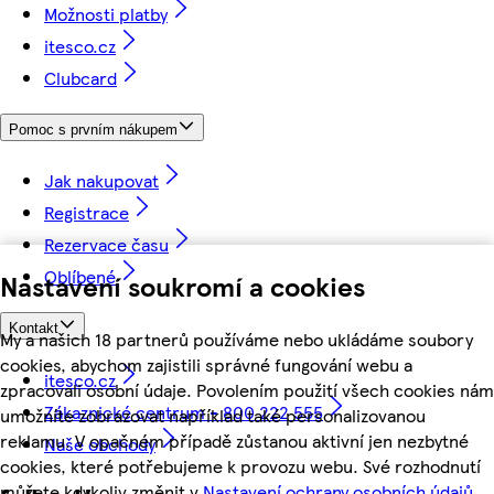
Možnosti platby
itesco.cz
Clubcard
Pomoc s prvním nákupem
Jak nakupovat
Registrace
Rezervace času
Oblíbené
Nastavení soukromí a cookies
Kontakt
My a našich 18 partnerů používáme nebo ukládáme soubory
cookies, abychom zajistili správné fungování webu a
itesco.cz
zpracovali osobní údaje. Povolením použití všech cookies nám
Zákaznické centrum - 800 222 555
umožníte zobrazovat například také personalizovanou
reklamu. V opačném případě zůstanou aktivní jen nezbytné
Naše obchody
cookies, které potřebujeme k provozu webu. Své rozhodnutí
můžete kdykoliv změnit v
Nastavení ochrany osobních údajů